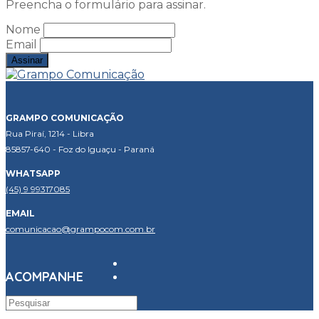
Preencha o formulário para assinar.
Nome
Email
GRAMPO COMUNICAÇÃO
Rua Piraí, 1214 - Libra
85857-640 - Foz do Iguaçu - Paraná
WHATSAPP
(45) 9 99317085
EMAIL
comunicacao@grampocom.com.br
ACOMPANHE