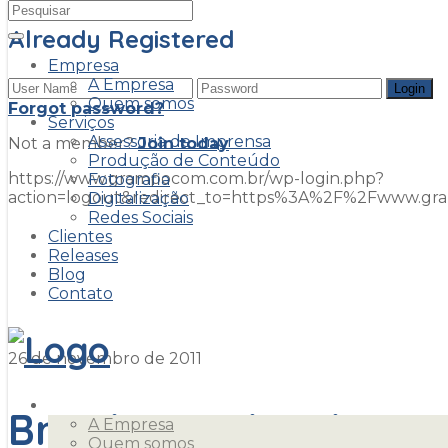
Already Registered
Empresa
A Empresa
Quem somos
Forgot password?
Serviços
Assessoria de Imprensa
Not a member?
Join today
Produção de Conteúdo
https://www.grampocom.com.br/wp-login.php?
Fotografia
action=logout&redirect_to=https%3A%2F%2Fwww.g
Digitalização
Redes Sociais
Clientes
Tênis
Releases
Blog
Contato
26 de novembro de 2011
Empresa
Brasileiros decidem
A Empresa
Quem somos