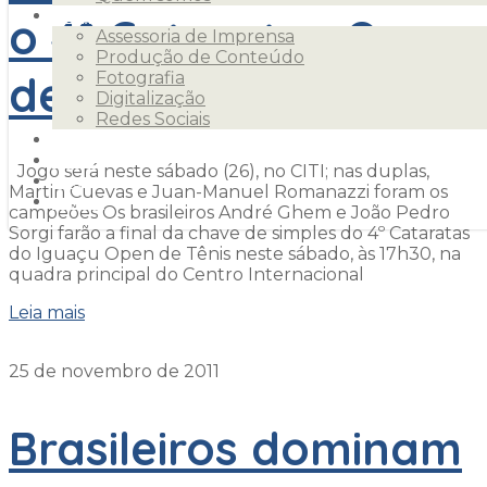
o 4º Cataratas Open
Serviços
Assessoria de Imprensa
Produção de Conteúdo
de Tênis
Fotografia
Digitalização
Redes Sociais
Clientes
Releases
Jogo será neste sábado (26), no CITI; nas duplas,
Blog
Martin Cuevas e Juan-Manuel Romanazzi foram os
Contato
campeões Os brasileiros André Ghem e João Pedro
Sorgi farão a final da chave de simples do 4º Cataratas
do Iguaçu Open de Tênis neste sábado, às 17h30, na
quadra principal do Centro Internacional
Leia mais
25 de novembro de 2011
Brasileiros dominam