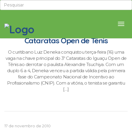
Curitibano conquista vaga no 3º
Cataratas Open de Tênis
O curitibano Luiz Deneka conquistou terça-feira (16) uma
vaga na chave principal do 3º Cataratas do Iguaçu Open de
Tênis ao derrotar o paulista Alexandre Tsuchiya. Com um
duplo 6 a 4, Deneka venceu a partida válida pela primeira
fase do Campeonato Nacional de Incentivo ao
Profissionalismo (CNIP). Com a vitória, o tenista se garantiu
[…]
17 de novembro de 2010