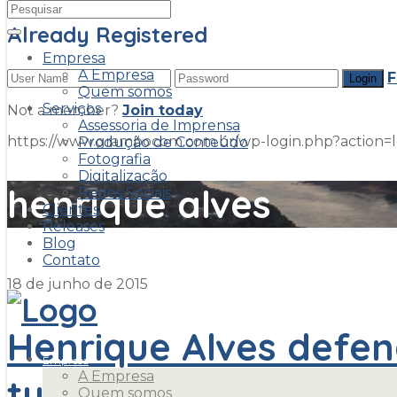
Already Registered
Empresa
A Empresa
F
Quem somos
Serviços
Not a member?
Join today
Assessoria de Imprensa
https://www.grampocom.com.br/wp-login.php?acti
Produção de Conteúdo
Fotografia
Digitalização
henrique alves
Redes Sociais
Clientes
Releases
Blog
Contato
18 de junho de 2015
Henrique Alves defen
Empresa
A Empresa
turístico”
Quem somos