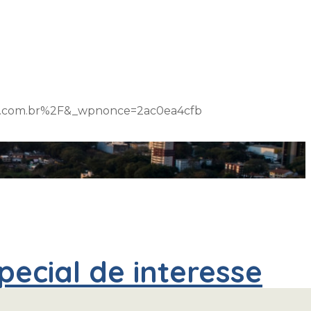
m.com.br%2F&_wpnonce=2ac0ea4cfb
ecial de interesse