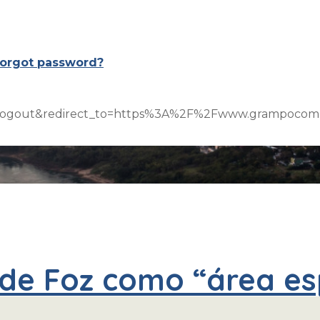
orgot password?
on=logout&redirect_to=https%3A%2F%2Fwww.grampoco
de Foz como “área esp