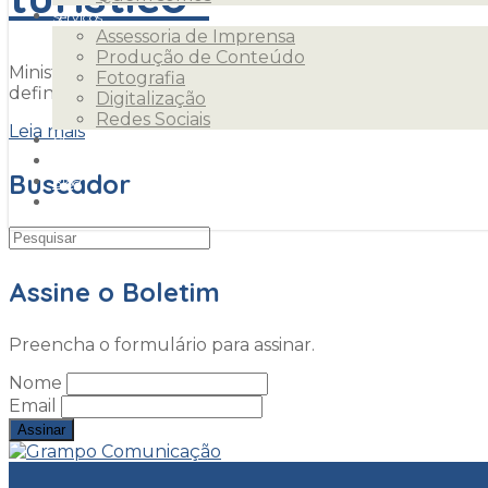
Serviços
Assessoria de Imprensa
Produção de Conteúdo
Ministro do Turismo participa de abertura do Festival
Fotografia
definir “áreas especiais de interesse turístico” no Brasi
Digitalização
Redes Sociais
Leia mais
Clientes
Releases
Buscador
Blog
Contato
Assine o Boletim
Preencha o formulário para assinar.
Nome
Email