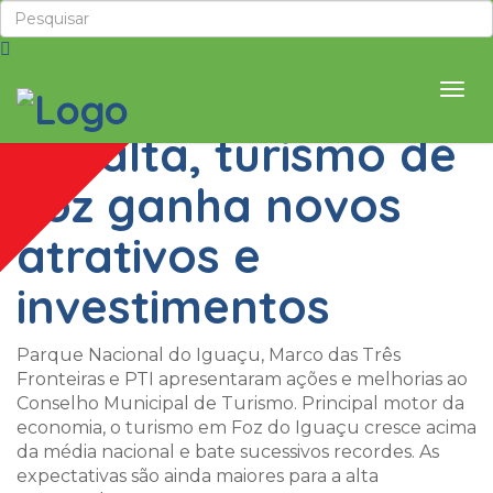
Festival de Turismo
5 de dezembro de 2018
16 de junho de 2014
5 de junho de 2014
4 de junho de 2014
3 de junho de 2014
2 de junho de 2014
28 de maio de 2014
21 de maio de 2014
14 de maio de 2014
Em alta, turismo de
Foz ganha novos
atrativos e
investimentos
Parque Nacional do Iguaçu, Marco das Três
Fronteiras e PTI apresentaram ações e melhorias ao
Conselho Municipal de Turismo. Principal motor da
economia, o turismo em Foz do Iguaçu cresce acima
da média nacional e bate sucessivos recordes. As
expectativas são ainda maiores para a alta