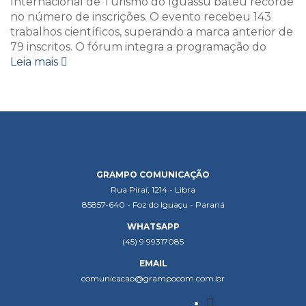
Internacional de Turismo do Iguassu bateu recorde
no número de inscrições. O evento recebeu 143
trabalhos científicos, superando a marca anterior de
79 inscritos. O fórum integra a programação do
Leia mais
GRAMPO COMUNICAÇÃO
Rua Piraí, 1214 - Libra
85857-640 - Foz do Iguaçu - Paraná
WHATSAPP
(45) 9 99317085
EMAIL
comunicacao@grampocom.com.br