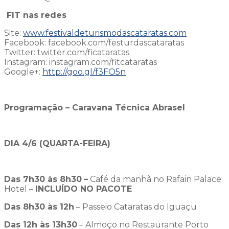
FIT nas redes
Site:
www.festivaldeturismodascataratas.com
Facebook: facebook.com/festurdascataratas
Twitter: twitter.com/ficataratas
Instagram: instagram.com/fitcataratas
Google+:
http://goo.gl/f3FO5n
Programação – Caravana Técnica Abrasel
DIA 4/6 (QUARTA-FEIRA)
Das 7h30 às 8h30
–
Café da manhã no Rafain Palace
Hotel –
INCLUÍDO NO PACOTE
Das 8h30 às 12h
– Passeio Cataratas do Iguaçu
Das 12h às 13h30
– Almoço no Restaurante Porto