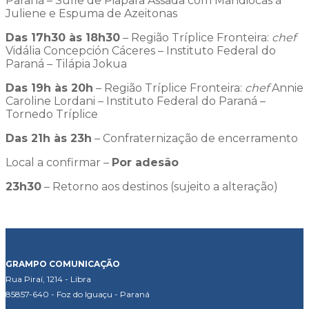
Paraná – Suflê de Piapara Assada com Mandiocas à
Juliene e Espuma de Azeitonas
Das 17h30 às 18h30
– Região Tríplice Fronteira:
chef
Vidália Concepción Cáceres – Instituto Federal do
Paraná – Tilápia Jokua
Das 19h às 20h
– Região Tríplice Fronteira:
chef
Annie
Caroline Lordani – Instituto Federal do Paraná –
Tornedo Tríplice
Das 21h às 23h
– Confraternização de encerramento
Local a confirmar –
Por adesão
23h30
– Retorno aos destinos (sujeito a alteração)
GRAMPO COMUNICAÇÃO
Rua Piraí, 1214 - Libra
85857-640 - Foz do Iguaçu - Paraná