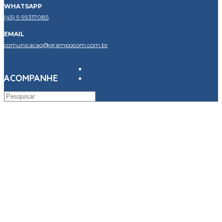
WHATSAPP
(45) 9 99317085
EMAIL
comunicacao@grampocom.com.br
ACOMPANHE