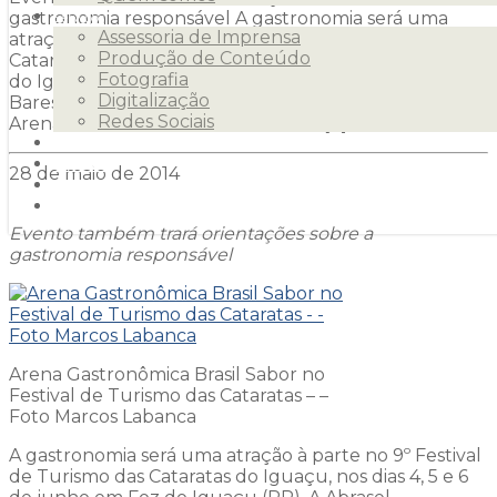
gastronomia responsável A gastronomia será uma
Serviços
Assessoria de Imprensa
atração à parte no 9º Festival de Turismo das
Produção de Conteúdo
Cataratas do Iguaçu, nos dias 4, 5 e 6 de junho em Foz
Fotografia
do Iguaçu (PR). A Abrasel (Associação Brasileira de
Digitalização
Bares e Restaurantes), regional Paraná, trará para a
Redes Sociais
Arena Gastronômica Brasil Sabor as […]
Clientes
Releases
28 de maio de 2014
Blog
Contato
Evento também trará orientações sobre a
gastronomia responsável
Arena Gastronômica Brasil Sabor no
Festival de Turismo das Cataratas – –
Foto Marcos Labanca
A gastronomia será uma atração à parte no 9º Festival
de Turismo das Cataratas do Iguaçu, nos dias 4, 5 e 6