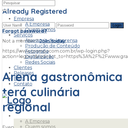
Already Registered
Empresa
A Empresa
Quem somos
Forgot password?
Serviços
Assessoria de Imprensa
Not a member?
Join today
Produção de Conteúdo
https://www.grampocom.com.br/wp-login.php?
Fotografia
action=logout&redirect_to=https%3A%2F%2Fwww.g
Digitalização
Redes Sociais
Clientes
Arena gastronômica
Releases
Blog
Contato
terá culinária
regional
Empresa
A Empresa
Quem somos
Evento também trará orientações sobre a