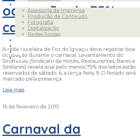
ocupação de 75% no
Serviços
Assessoria de Imprensa
Produção de Conteúdo
carnaval
Fotografia
Digitalização
Redes Sociais
Clientes
Releases
A rede hoteleira de Foz do Iguaçu deve registrar boa
Blog
ocupação durante o carnaval. Levantamento do
Contato
Sindhotéis (Sindicato de Hotéis, Restaurantes, Bares e
Similares) revela que pelo menos 75% dos leitos estão
reservados de sábado, 6, a terça-feira, 9. O feriado será
marcado pela presença
Leia mais
16 de fevereiro de 2015
Carnaval da