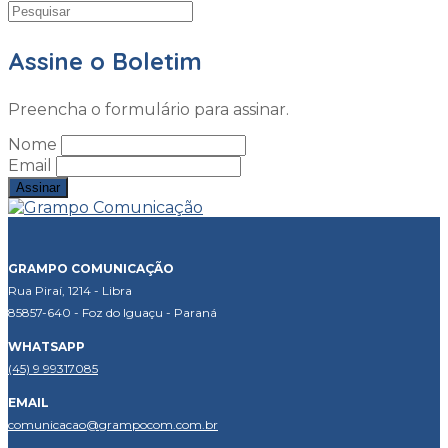
Assine o Boletim
Preencha o formulário para assinar.
Nome
Email
GRAMPO COMUNICAÇÃO
Rua Piraí, 1214 - Libra
85857-640 - Foz do Iguaçu - Paraná
WHATSAPP
(45) 9 99317085
EMAIL
comunicacao@grampocom.com.br