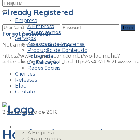
Already Registered
Empresa
A Empresa
Quem somos
Forgot password?
Serviços
Assessoria de Imprensa
Not a member?
Join today
Produção de Conteúdo
https://www.grampocom.com.br/wp-login.php?
Fotografia
action=logout&redirect_to=https%3A%2F%2Fwww.g
Digitalização
Redes Sociais
Clientes
carnaval
Releases
Blog
Contato
2 de fevereiro de 2016
Empresa
Hotéis de Foz têm
A Empresa
Quem somos