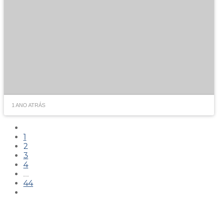
1 ANO ATRÁS
1
2
3
4
…
44