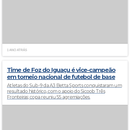
1 ANO ATRÁS
Time de Foz do Iguaçu é vice-campeão
em torneio nacional de futebol de base
Atletas do Sub-9 da A3 Betta Sports conquistaram um
resultado histórico, com o apoio do Sicoob Três
Fronteiras; copa reuniu 55 agremiações.