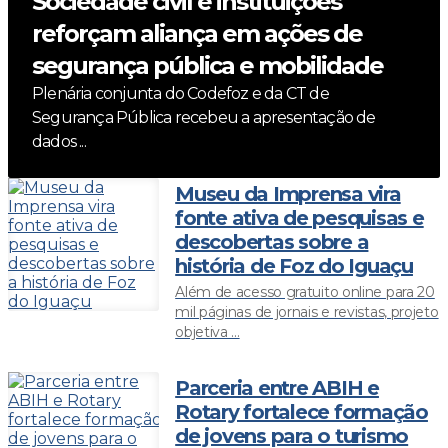
Sociedade civil e instituições
reforçam aliança em ações de
segurança pública e mobilidade
Plenária conjunta do Codefoz e da CT de
Segurança Pública recebeu a apresentação de
dados ...
Museu da Imprensa vira
fonte ativa de pesquisas e
descobertas sobre a
história de Foz do Iguaçu
Além de acesso gratuito online para 20
mil páginas de jornais e revistas, projeto
objetiva ...
Parceria entre ABIH e
Rotary fortalece formação
de jovens para o turismo