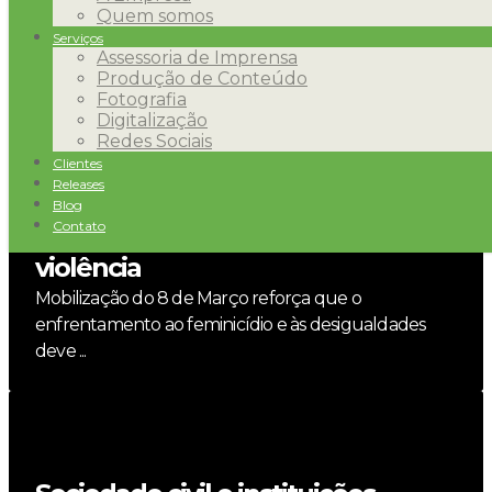
Quem somos
Cooperativa financeira superou R$ 4,5 bilhões em
Serviços
negócios protocolados, justiça financeira para ...
Assessoria de Imprensa
Produção de Conteúdo
Fotografia
Digitalização
Redes Sociais
Foz do Iguaçu realiza ato no Dia
Clientes
Releases
Internacional da Mulher e
Blog
convoca sociedade a combater
Contato
violência
Mobilização do 8 de Março reforça que o
enfrentamento ao feminicídio e às desigualdades
deve ...