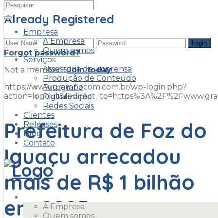
Already Registered
Empresa
A Empresa
Quem somos
Forgot password?
Serviços
Assessoria de Imprensa
Not a member?
Join today
Produção de Conteúdo
https://www.grampocom.com.br/wp-login.php?
Fotografia
action=logout&redirect_to=https%3A%2F%2Fwww.g
Digitalização
Redes Sociais
Clientes
Prefeitura de Foz do
Releases
Blog
Contato
Iguaçu arrecadou
mais de R$ 1 bilhão
Empresa
em 2025
A Empresa
Quem somos