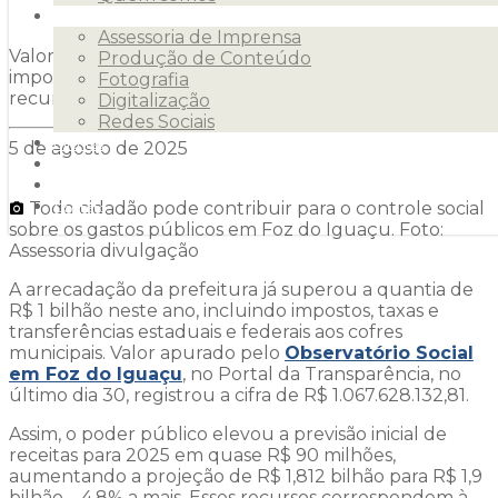
Serviços
Assessoria de Imprensa
Valor inclui impostos e transferências e reforça a
Produção de Conteúdo
importância do controle cidadão sobre a aplicação de
Fotografia
recursos para a qualidade dos serviços ao morador.
Digitalização
Redes Sociais
Clientes
5 de agosto de 2025
Releases
Blog
Todo cidadão pode contribuir para o controle social
Contato
sobre os gastos públicos em Foz do Iguaçu. Foto:
Assessoria divulgação
A arrecadação da prefeitura já superou a quantia de
R$ 1 bilhão neste ano, incluindo impostos, taxas e
transferências estaduais e federais aos cofres
municipais. Valor apurado pelo
Observatório Social
em Foz do Iguaçu
, no Portal da Transparência, no
último dia 30, registrou a cifra de R$ 1.067.628.132,81.
Assim, o poder público elevou a previsão inicial de
receitas para 2025 em quase R$ 90 milhões,
aumentando a projeção de R$ 1,812 bilhão para R$ 1,9
bilhão – 4,8% a mais. Esses recursos correspondem à