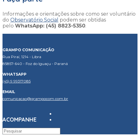
Informações e orientações sobre como ser voluntário
do
Observatório Social
podem ser obtidas
pelo
WhatsApp: (45) 8823-5350
.
GRAMPO COMUNICAÇÃO
Rua Piraí, 1214 - Libra
85857-640 - Foz do Iguaçu - Paraná
WHATSAPP
(45) 9 99317085
EMAIL
comunicacao@grampocom.com.br
ACOMPANHE