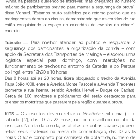
“Ainda há pessoas querendo se inscrever, mas chegamos ao número
máximo de participantes previsto para manter a segurança da prova”,
disse Vignard. “Estamos muito satisfeitos pelo retorno positivo que os
maringaenses deram ao circuito, demonstrando que as corridas de rua
estão conquistando o espaço no calendário de eventos da cidade”,
concluiu.
Para melhor atender ao público e resguardar a
Trânsito —
segurança dos participantes, a organização da corrida – com
apoio da Secretaria dos Transportes de Maringá – elaborou uma
logística especial para domingo, com interdições no
funcionamento de trechos no entorno da Catedral e do Parque
do Ingá, entre 16h50 e 18 horas.
Das 8 horas até as 20 horas, ficará bloqueado o trecho da Avenida
Papa João XXIII, entre a Avenida Monte Pascoal e a Avenida Tiradentes
(somente a rua interna, sentido Avenida Herval – Duque de Caxias).
Cerca de 100 monitores e policiamento civil serão destacados para
orientar os motoristas que passarem pela região durante a prova.
Os inscritos devem retirar o
kit-atleta
sexta-feira (11) e
KITS –
sábado (12), das 10 às 22 horas, no local escolhido no ato da
inscrição. No dia da corrida, os atletas de outras cidades podem
retirar seus materiais na arena de concentração, das 10 às 15
horas. O
kit
é composto por camiseta de poliamida, número de