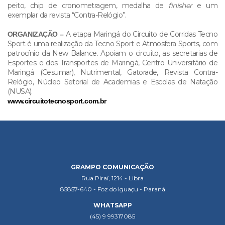
peito, chip de cronometragem, medalha de
finisher
e um
exemplar da revista “Contra-Relógio”.
A etapa Maringá do Circuito de Corridas Tecno
ORGANIZAÇÃO –
Sport é uma realização da Tecno Sport e Atmosfera Sports, com
patrocínio da New Balance. Apoiam o circuito, as secretarias de
Esportes e dos Transportes de Maringá, Centro Universitário de
Maringá (Cesumar), Nutrimental, Gatorade, Revista Contra-
Relógio, Núcleo Setorial de Academias e Escolas de Natação
(NUSA).
www.circuitotecnosport.com.br
GRAMPO COMUNICAÇÃO
Rua Piraí, 1214 - Libra
85857-640 - Foz do Iguaçu - Paraná
WHATSAPP
(45) 9 99317085