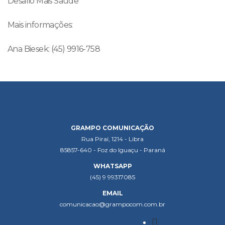
Desafio Mais Saúde
Mais informações:
Ana Biesek: (45) 9916-758
GRAMPO COMUNICAÇÃO
Rua Piraí, 1214 - Libra
85857-640 - Foz do Iguaçu - Paraná
WHATSAPP
(45) 9 99317085
EMAIL
comunicacao@grampocom.com.br