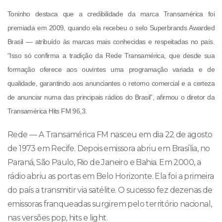
Toninho destaca que a credibilidade da marca Transamérica foi
premiada em 2009, quando ela recebeu o selo Superbrands Awarded
Brasil — atribuído às marcas mais conhecidas e respeitadas no país.
“Isso só confirma a tradição da Rede Transamérica, que desde sua
formação oferece aos ouvintes uma programação variada e de
qualidade, garantindo aos anunciantes o retorno comercial e a certeza
de anunciar numa das principais rádios do Brasil”, afirmou o diretor da
Transamérica Hits FM 96,3.
Rede — A Transamérica FM nasceu em dia 22 de agosto
de 1973 em Recife. Depois emissora abriu em Brasília, no
Paraná, São Paulo, Rio de Janeiro e Bahia. Em 2000, a
rádio abriu as portas em Belo Horizonte. Ela foi a primeira
do país a transmitir via satélite. O sucesso fez dezenas de
emissoras franqueadas surgirem pelo território nacional,
nas versões pop, hits e light.