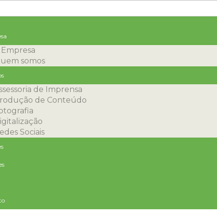
sa
ACIFI
 Empresa
uem somos
os
ssessoria de Imprensa
ução para impacto no
rodução de Conteúdo
otografia
echamento de acesso 
igitalização
edes Sociais
es
es
da no movimento por causa da limitação do fluxo de
to