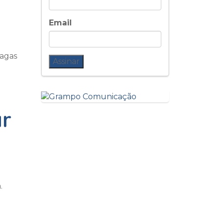
Email
vagas
ar
.