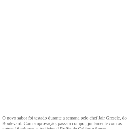
O novo sabor foi testado durante a semana pelo chef Jair Gresele, do
Boulevard. Com a aprovação, passa a compor, juntamente com os
outros 16 sabores, o tradicional Buffet de Caldos e Sopas.