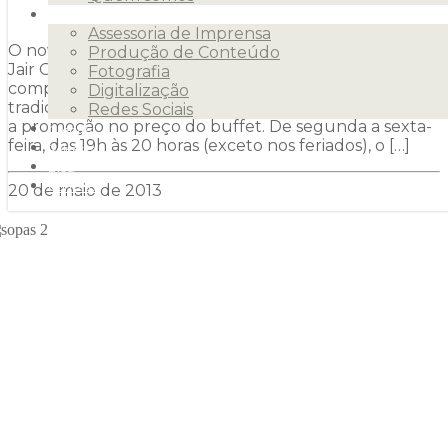
Serviços
Assessoria de Imprensa
O novo sabor foi testado durante a semana pelo chef
Produção de Conteúdo
Jair Gresele, do Boulevard. Com a aprovação, passa a
Fotografia
compor, juntamente com os outros 16 sabores, o
Digitalização
tradicional Buffet de Caldos e Sopas. Outro atrativo é
Redes Sociais
a promoção no preço do buffet. De segunda a sexta-
Clientes
feira, das 19h às 20 horas (exceto nos feriados), o […]
Releases
Blog
Contato
20 de maio de 2013