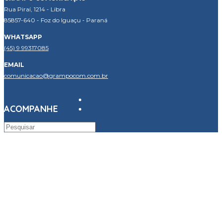
Rua Piraí, 1214 - Libra
85857-640 - Foz do Iguaçu - Paraná
WHATSAPP
(45) 9 99317085
EMAIL
comunicacao@grampocom.com.br
ACOMPANHE