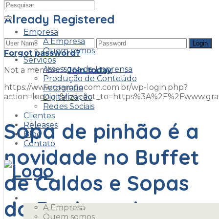
Already Registered
Empresa
A Empresa
Quem somos
Forgot password?
Serviços
Assessoria de Imprensa
Not a member?
Join today
Produção de Conteúdo
https://www.grampocom.com.br/wp-login.php?
Fotografia
action=logout&redirect_to=https%3A%2F%2Fwww.g
Digitalização
Redes Sociais
Clientes
Sopa de pinhão é a
Releases
Blog
Contato
novidade no Buffet
de Caldos e Sopas
Empresa
do Boulevard
A Empresa
Quem somos