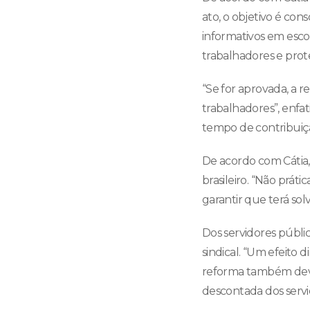
ato, o objetivo é co
informativos em escol
trabalhadores e prote
“Se for aprovada, a r
trabalhadores”, enfa
tempo de contribuiçã
De acordo com Cátia,
brasileiro. “Não prát
garantir que terá sol
Dos servidores público
sindical. “Um efeito 
reforma também deve
descontada dos servid