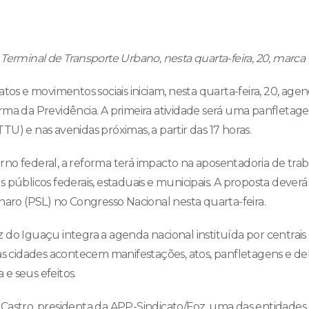
erminal de Transporte Urbano, nesta quarta-feira, 20, marca i
atos e movimentos sociais iniciam, nesta quarta-feira, 20, ag
rma da Previdência. A primeira atividade será uma panfleta
U) e nas avenidas próximas, a partir das 17 horas.
no federal, a reforma terá impacto na aposentadoria de tra
 públicos federais, estaduais e municipais. A proposta dever
naro (PSL) no Congresso Nacional nesta quarta-feira.
do Iguaçu integra a agenda nacional instituída por centrais s
ias cidades acontecem manifestações, atos, panfletagens e de
e seus efeitos.
Castro, presidenta da APP-Sindicato/Foz, uma das entidades