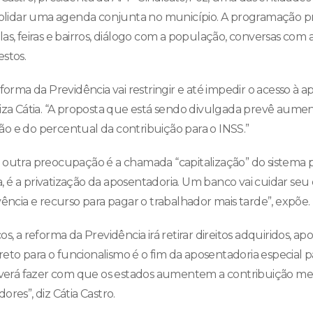
nsolidar uma agenda conjunta no município. A programação pr
as, feiras e bairros, diálogo com a população, conversas com 
stos.
eforma da Previdência vai restringir e até impedir o acesso à 
tiza Cátia. “A proposta que está sendo divulgada prevê aumen
o e do percentual da contribuição para o INSS.”
 outra preocupação é a chamada “capitalização” do sistema p
ica, é a privatização da aposentadoria. Um banco vai cuidar seu
vência e recurso para pagar o trabalhador mais tarde”, expõe.
s, a reforma da Previdência irá retirar direitos adquiridos, ap
direto para o funcionalismo é o fim da aposentadoria especial p
rá fazer com que os estados aumentem a contribuição men
ores”, diz Cátia Castro.