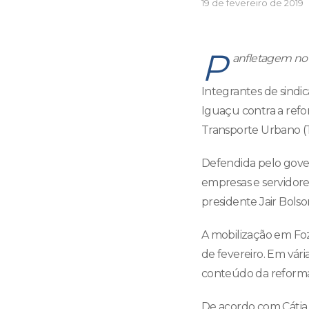
19 de fevereiro de 2019
P
anfletagem no T
Integrantes de sindic
Iguaçu contra a refo
Transporte Urbano (TT
Defendida pelo gover
empresas e servidores
presidente Jair Bolso
A mobilização em Foz 
de fevereiro. Em vár
conteúdo da reforma 
De acordo com Cátia 