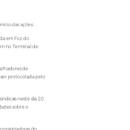
nício das ações.
enda em Foz do
gem no Terminal de
balhadores de
á ser protocolada pelo
indicais neste dia 20
bates sobre o
 organizadoras do