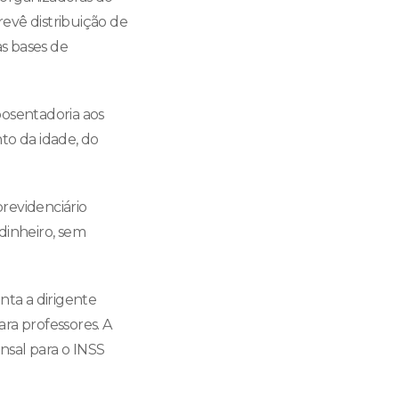
evê distribuição de
as bases de
aposentadoria aos
to da idade, do
revidenciário
 dinheiro, sem
onta a dirigente
ara professores. A
sal para o INSS