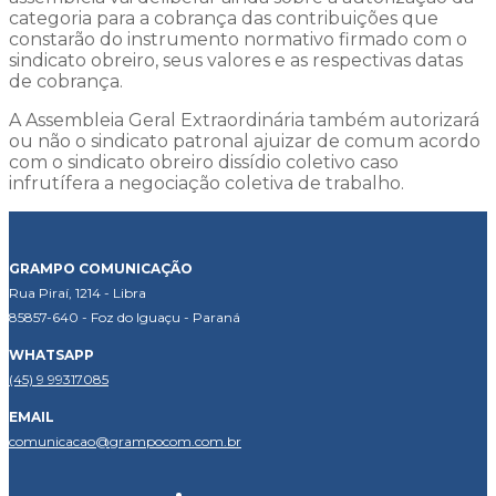
categoria para a cobrança das contribuições que
constarão do instrumento normativo firmado com o
sindicato obreiro, seus valores e as respectivas datas
de cobrança.
A Assembleia Geral Extraordinária também autorizará
ou não o sindicato patronal ajuizar de comum acordo
com o sindicato obreiro dissídio coletivo caso
infrutífera a negociação coletiva de trabalho.
GRAMPO COMUNICAÇÃO
Rua Piraí, 1214 - Libra
85857-640 - Foz do Iguaçu - Paraná
WHATSAPP
(45) 9 99317085
EMAIL
comunicacao@grampocom.com.br