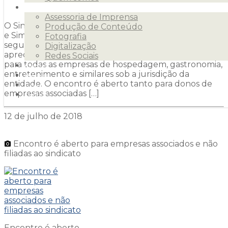
Serviços
Assessoria de Imprensa
O Sindhotéis (Sindicato de Hotéis, Restaurantes, Bares
Produção de Conteúdo
e Similares de Foz do Iguaçu e Região) realizará, na
Fotografia
segunda-feira, 16, Assembleia Geral Extraordinária que
Digitalização
apreciará as propostas da convenção coletiva válida
Redes Sociais
para todas as empresas de hospedagem, gastronomia,
Clientes
entretenimento e similares sob a jurisdição da
Releases
entidade. O encontro é aberto tanto para donos de
Blog
empresas associadas […]
Contato
12 de julho de 2018
Encontro é aberto para empresas associados e não
filiadas ao sindicato
Encontro é aberto