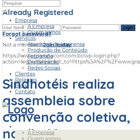
Already Registered
Empresa
A Empresa
Quem somos
Forgot password?
Serviços
Assessoria de Imprensa
Not a member?
Join today
Produção de Conteúdo
https://www.grampocom.com.br/wp-login.php?
Fotografia
action=logout&redirect_to=https%3A%2F%2Fwww.g
Digitalização
Redes Sociais
Clientes
Sindhotéis realiza
Releases
Blog
Contato
assembleia sobre
convenção coletiva,
Empresa
no dia 16
A Empresa
Quem somos