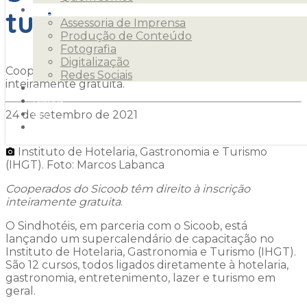
turismo
Serviços
Assessoria de Imprensa
Produção de Conteúdo
Fotografia
Digitalização
Cooperados do Sicoob têm direito à inscrição
Redes Sociais
inteiramente gratuita.
Clientes
Releases
24 de setembro de 2021
Blog
Contato
Instituto de Hotelaria, Gastronomia e Turismo
(IHGT). Foto: Marcos Labanca
Cooperados do Sicoob têm direito à inscrição
inteiramente gratuita
.
O Sindhotéis, em parceria com o Sicoob, está
lançando um supercalendário de capacitação no
Instituto de Hotelaria, Gastronomia e Turismo (IHGT).
São 12 cursos, todos ligados diretamente à hotelaria,
gastronomia, entretenimento, lazer e turismo em
geral.