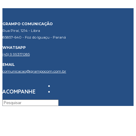
GRAMPO COMUNICAÇÃO
Rua Piraí, 1214 - Libra
85857-640 - Foz do Iguaçu - Paraná
WHATSAPP
(45) 9 99317085
EMAIL
comunicacao@grampocom.com.br
ACOMPANHE