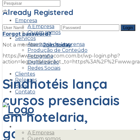
Already Registered
Empresa
A Empresa
Quem somos
Forgot password?
Serviços
Assessoria de Imprensa
Not a member?
Join today
Produção de Conteúdo
https://www.grampocom.com.br/wp-login.php?
Fotografia
action=logout&redirect_to=https%3A%2F%2Fwww.g
Digitalização
Redes Sociais
Clientes
Sindhotéis lança
Releases
Blog
Contato
cursos presenciais
em hotelaria,
Empresa
gastronomia e
A Empresa
Quem somos