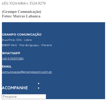
(45) 3524-6464 e 3524-9270
(Grampo Comunicação)
Fotos: Marcos Labanca
GRAMPO COMUNICAÇÃO
Rua Piraí, 1214 - Libra
85857-640 - Foz do Iguaçu - Paraná
WHATSAPP
(45) 9 99317085
EMAIL
comunicacao@grampocom.com.br
ACOMPANHE