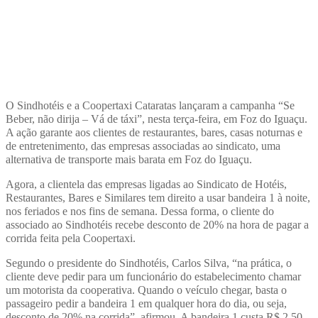
O Sindhotéis e a Coopertaxi Cataratas lançaram a campanha “Se
Beber, não dirija – Vá de táxi”, nesta terça-feira, em Foz do Iguaçu.
A ação garante aos clientes de restaurantes, bares, casas noturnas e
de entretenimento, das empresas associadas ao sindicato, uma
alternativa de transporte mais barata em Foz do Iguaçu.
Agora, a clientela das empresas ligadas ao Sindicato de Hotéis,
Restaurantes, Bares e Similares tem direito a usar bandeira 1 à noite,
nos feriados e nos fins de semana. Dessa forma, o cliente do
associado ao Sindhotéis recebe desconto de 20% na hora de pagar a
corrida feita pela Coopertaxi.
Segundo o presidente do Sindhotéis, Carlos Silva, “na prática, o
cliente deve pedir para um funcionário do estabelecimento chamar
um motorista da cooperativa. Quando o veículo chegar, basta o
passageiro pedir a bandeira 1 em qualquer hora do dia, ou seja,
desconto de 20% na corrida”, afirmou. A bandeira 1 custa R$ 2,50