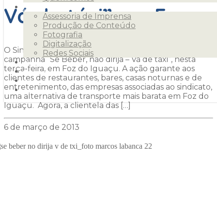
Vá de táxi” em Foz
Serviços
Assessoria de Imprensa
Produção de Conteúdo
Fotografia
Digitalização
O Sindhotéis e a Coopertaxi Cataratas lançaram a
Redes Sociais
campanha “Se Beber, não dirija – Vá de táxi”, nesta
Clientes
terça-feira, em Foz do Iguaçu. A ação garante aos
Releases
clientes de restaurantes, bares, casas noturnas e de
Blog
entretenimento, das empresas associadas ao sindicato,
Contato
uma alternativa de transporte mais barata em Foz do
Iguaçu. Agora, a clientela das […]
6 de março de 2013