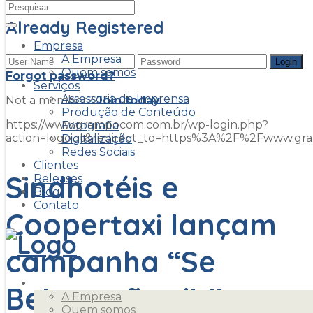
Already Registered
Empresa
A Empresa
Quem somos
Forgot password?
Serviços
Assessoria de Imprensa
Not a member?
Join today
Produção de Conteúdo
https://www.grampocom.com.br/wp-login.php?
Fotografia
action=logout&redirect_to=https%3A%2F%2Fwww.g
Digitalização
Redes Sociais
Clientes
Sindhotéis e
Releases
Blog
Contato
Coopertaxi lançam
campanha “Se
Empresa
Beber, não dirija –
A Empresa
Quem somos