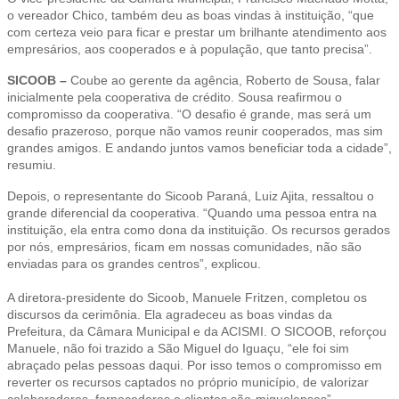
o vereador Chico, também deu as boas vindas à instituição, “que
com certeza veio para ficar e prestar um brilhante atendimento aos
empresários, aos cooperados e à população, que tanto precisa”.
SICOOB –
Coube ao gerente da agência, Roberto de Sousa, falar
inicialmente pela cooperativa de crédito. Sousa reafirmou o
compromisso da cooperativa. “O desafio é grande, mas será um
desafio prazeroso, porque não vamos reunir cooperados, mas sim
grandes amigos. E andando juntos vamos beneficiar toda a cidade”,
resumiu.
Depois, o representante do Sicoob Paraná, Luiz Ajita, ressaltou o
grande diferencial da cooperativa. “Quando uma pessoa entra na
instituição, ela entra como dona da instituição. Os recursos gerados
por nós, empresários, ficam em nossas comunidades, não são
enviadas para os grandes centros”, explicou.
A diretora-presidente do Sicoob, Manuele Fritzen, completou os
discursos da cerimônia. Ela agradeceu as boas vindas da
Prefeitura, da Câmara Municipal e da ACISMI. O SICOOB, reforçou
Manuele, não foi trazido a São Miguel do Iguaçu, “ele foi sim
abraçado pelas pessoas daqui. Por isso temos o compromisso em
reverter os recursos captados no próprio município, de valorizar
colaboradores, fornecedores e clientes são-miguelenses”.