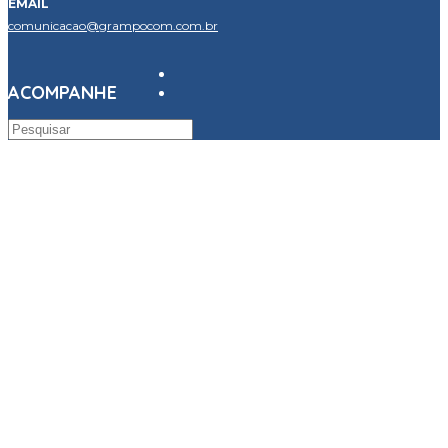
EMAIL
comunicacao@grampocom.com.br
ACOMPANHE