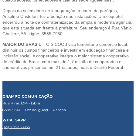
Depois da solenidade de inauguração, o padre da paróquia,
Anselmo Cristofori, fez a benção das instalações. Um coquetel
encerrou a noite de confraternização da ampla e moderna agência,
que está situada em frente à prefeitura. Seu endereço é Rua Vânio
Ghellere, 55. Ligue: 3565-7950.
MAIOR DO BRASIL –
O SICOOB visa fomentar o comércio local,
diminuir os custos financeiros e investir em educação financeira e
inclusão social. A cooperativa integra o maior sistema cooperativo
de crédito do Brasil, com mais de 1,7 milhão de cooperados e
cooperativas presentes em 21 estados, mais o Distrito Federal.
GRAMPO COMUNICAÇÃO
Rua Piraí, 1214 - Libra
85857-640 - Foz do Iguaçu - Paraná
WHATSAPP
(45) 9 99317085