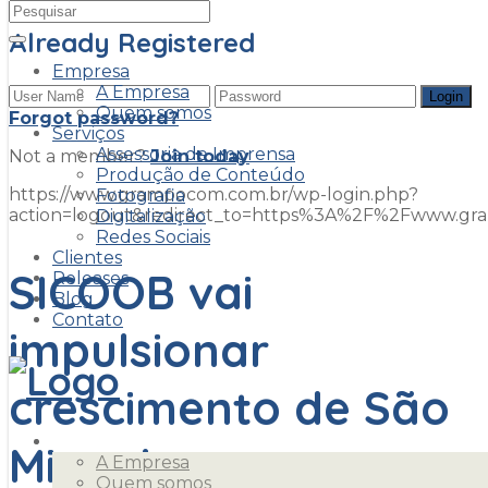
Already Registered
Empresa
A Empresa
Quem somos
Forgot password?
Serviços
Assessoria de Imprensa
Not a member?
Join today
Produção de Conteúdo
https://www.grampocom.com.br/wp-login.php?
Fotografia
action=logout&redirect_to=https%3A%2F%2Fwww.g
Digitalização
Redes Sociais
Clientes
SICOOB vai
Releases
Blog
Contato
impulsionar
crescimento de São
Empresa
Miguel
A Empresa
Quem somos