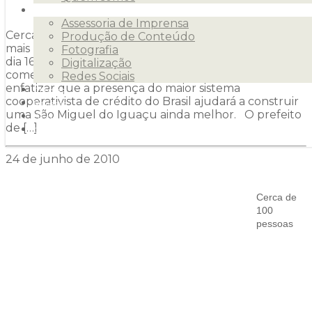
Serviços
Assessoria de Imprensa
Cerca de 100 pessoas prestigiaram a inauguração da
Produção de Conteúdo
mais nova agência do SICOOB no Paraná, no último
Fotografia
dia 16. Autoridades políticas, empresários e
Digitalização
comerciantes da comunidade foram unânimes em
Redes Sociais
enfatizar que a presença do maior sistema
Clientes
cooperativista de crédito do Brasil ajudará a construir
Releases
uma São Miguel do Iguaçu ainda melhor. O prefeito
Blog
de […]
Contato
24 de junho de 2010
Cerca de
100
pessoas