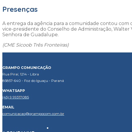
Presenças
A entrega da agência para a comunidade contou com o 
vice-presidente do Conselho de Administração, Walter 
Senhora de Guadalupe.
(CME Sicoob Três Fronteiras)
GRAMPO COMUNICAÇÃO
Rua Piraí, 1214 - Libra
85857-640 - Foz do Iguaçu - Paraná
WHATSAPP
(45) 9 99317085
EMAIL
comunicacao@grampocom.com.br