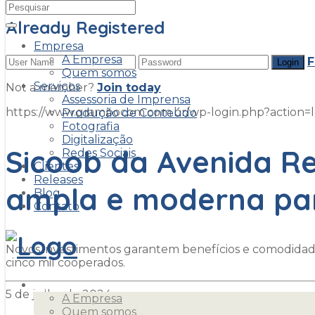
Already Registered
Empresa
A Empresa
F
Quem somos
Serviços
Not a member?
Join today
Assessoria de Imprensa
https://www.grampocom.com.br/wp-login.php?acti
Produção de Conteúdo
Fotografia
Digitalização
Sicoob da Avenida Re
Redes Sociais
Clientes
Releases
ampla e moderna pa
Blog
Contato
Novos investimentos garantem benefícios e comodidad
cinco mil cooperados.
Empresa
5 de julho de 2024
A Empresa
Quem somos