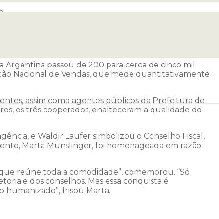
o
a dispõem de uma estrutura ampla e ainda mais
antes, empreendedores, prestadores de serviço e
a Argentina passou de 200 para cerca de cinco mil
nção Nacional de Vendas, que mede quantitativamente
entes, assim como agentes públicos da Prefeitura de
os, os três cooperados, enalteceram a qualidade do
ência, e Waldir Laufer simbolizou o Conselho Fiscal,
imento, Marta Munslinger, foi homenageada em razão
e que reúne toda a comodidade”, comemorou. “Só
toria e dos conselhos. Mas essa conquista é
o humanizado”, frisou Marta.