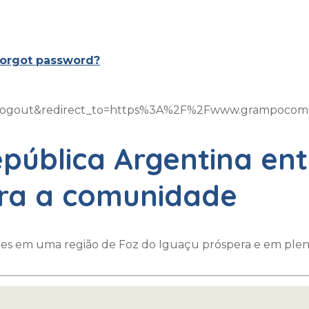
orgot password?
on=logout&redirect_to=https%3A%2F%2Fwww.grampoco
pública Argentina en
ra a comunidade
es em uma região de Foz do Iguaçu próspera e em plen