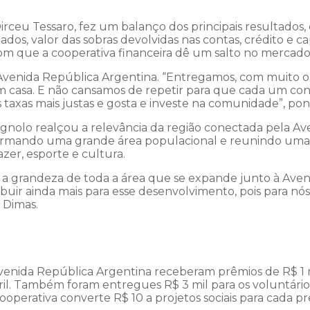
irceu Tessaro, fez um balanço dos principais resultados,
os, valor das sobras devolvidas nas contas, crédito e ca
 com que a cooperativa financeira dê um salto no mercado
Avenida República Argentina. “Entregamos, com muito or
em casa. E não cansamos de repetir para que cada um con
 taxas mais justas e gosta e investe na comunidade”, po
gnolo realçou a relevância da região conectada pela Av
 formando uma grande área populacional e reunindo uma d
zer, esporte e cultura.
a grandeza de toda a área que se expande junto à Aveni
uir ainda mais para esse desenvolvimento, pois para nós,
 Dimas.
enida República Argentina receberam prêmios de R$ 1 mil
ril. Também foram entregues R$ 3 mil para os voluntário
ooperativa converte R$ 10 a projetos sociais para cada p