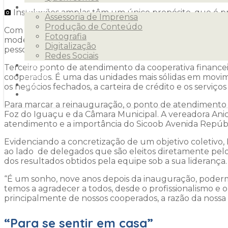
Serviços
Instalações amplas têm um único propósito, que é p
Assessoria de Imprensa
Produção de Conteúdo
Com novos investimentos, comunidade e cooperados do
Fotografia
moderna. As instalações têm um único propósito, que é
Digitalização
pessoas físicas da região, uma das mais prósperas e em
Redes Sociais
Clientes
Terceiro ponto de atendimento da cooperativa financei
Releases
cooperados. É uma das unidades mais sólidas em movi
Blog
os negócios fechados, a carteira de crédito e os serviços
Contato
Para marcar a reinauguração, o ponto de atendimento r
Foz do Iguaçu e da Câmara Municipal. A vereadora Anic
atendimento e a importância do Sicoob Avenida Repúbl
Evidenciando a concretização de um objetivo coletivo, 
ao lado de delegados que são eleitos diretamente pel
dos resultados obtidos pela equipe sob a sua liderança.
“É um sonho, nove anos depois da inauguração, poder
temos a agradecer a todos, desde o profissionalismo e 
principalmente de nossos cooperados, a razão da nossa 
“Para se sentir em casa”