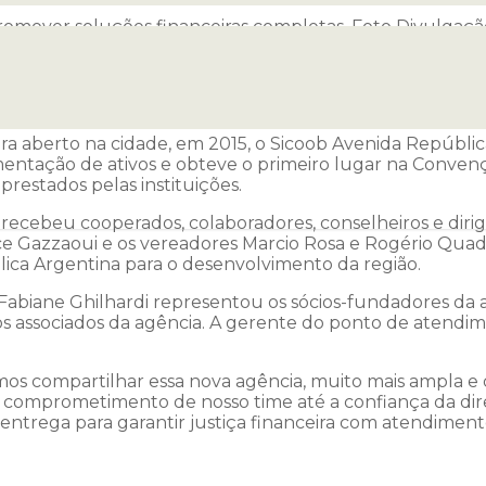
romover soluções financeiras completas. Foto Divulgaçã
 Sicoob Três Fronteiras da Avenida República Argentin
 promover serviços e soluções financeiras para comerci
 pleno desenvolvimento.
ra aberto na cidade, em 2015, o Sicoob Avenida Repúblic
mentação de ativos e obteve o primeiro lugar na Conve
 prestados pelas instituições.
ecebeu cooperados, colaboradores, conselheiros e dirig
e Gazzaoui e os vereadores Marcio Rosa e Rogério Quadr
ica Argentina para o desenvolvimento da região.
Fabiane Ghilhardi representou os sócios-fundadores da ag
os associados da agência. A gerente do ponto de atend
mos compartilhar essa nova agência, muito mais ampla 
o comprometimento de nosso time até a confiança da dire
entrega para garantir justiça financeira com atendiment