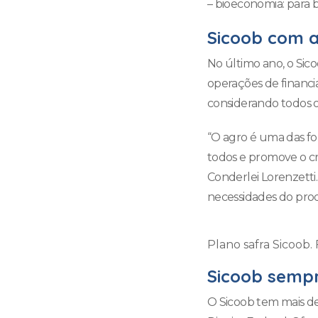
– bioeconomia: para b
Sicoob com a
No último ano, o Sico
operações de financia
considerando todos os
“O agro é uma das fo
todos e promove o cr
Conderlei Lorenzetti
necessidades do prod
Plano safra Sicoob.
Sicoob semp
O Sicoob tem mais de