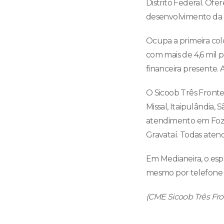
Distrito Federal. Ofe
desenvolvimento da 
Ocupa a primeira colo
com mais de 4,6 mil 
financeira presente. 
O Sicoob Três Fronte
Missal, Itaipulândia,
atendimento em Foz 
Gravataí. Todas ate
Em Medianeira, o es
mesmo por telefone 
(CME Sicoob Três Fron