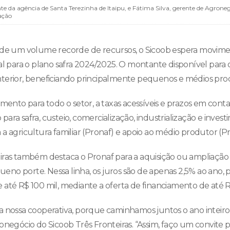
 da agência de Santa Terezinha de Itaipu, e Fátima Silva, gerente de Agroneg
ação
de um volume recorde de recursos, o Sicoob espera movimen
al para o plano safra 2024/2025. O montante disponível para 
terior, beneficiando principalmente pequenos e médios pro
amento para todo o setor, a taxas acessíveis e prazos em cont
ara safra, custeio, comercialização, industrialização e inves
 a agricultura familiar (Pronaf) e apoio ao médio produtor (
iras também destaca o Pronaf para a aquisição ou ampliação
no porte. Nessa linha, os juros são de apenas 2,5% ao ano, p
 até R$ 100 mil, mediante a oferta de financiamento de até R
a nossa cooperativa, porque caminhamos juntos o ano inteiro”
ronegócio do Sicoob Três Fronteiras. “Assim, faço um convite