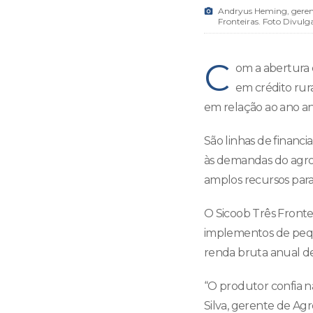
Andryus Heming, gerente
Fronteiras. Foto Divulg
C
om a abertura 
em crédito rur
em relação ao ano an
São linhas de financi
às demandas do agro p
amplos recursos para
O Sicoob Três Fronte
implementos de peque
renda bruta anual de
“O produtor confia n
Silva, gerente de Ag