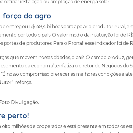
eneficiar instalação ou ampliação de energia solar.
 força do agro
ob entregou R$ 48,4 bilhões para apoiar o produtor rural, em
mento por todo o país. O valor médio da instituição foi de R$
 portes de produtores. Para o Pronaf, esse indicador foi de R
rças que movem nossas cidades, o país. O campo produz, ger
escimento da economia”, enfatiza o diretor de Negócios do Si
. “É nosso compromisso oferecer as melhores condições e ate
utor”, reforça.
 Foto Divulgação.
re perto!
 oito milhões de cooperados e está presente em todos os esta