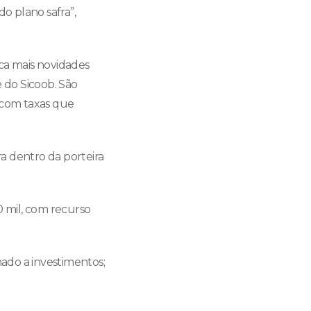
o plano safra”,
ica mais novidades
 do Sicoob. São
, com taxas que
a dentro da porteira
0 mil, com recurso
ado a investimentos;