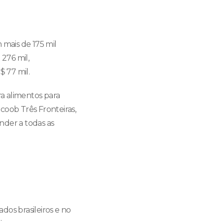
 mais de 175 mil
 276 mil,
$ 77 mil.
a alimentos para
coob Três Fronteiras,
nder a todas as
dos brasileiros e no