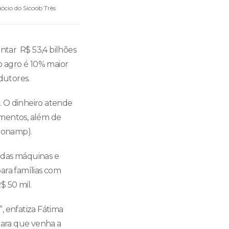
ócio do Sicoob Três
tar R$ 53,4 bilhões
o agro é 10% maior
dutores.
a. O dinheiro atende
timentos, além de
Pronamp).
 das máquinas e
ara famílias com
$ 50 mil.
, enfatiza Fátima
 para que venha a