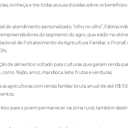
as, conheça e tire todas as suas dúvidas sobre os benefícios d
al do atendimento personalizado, “olho no olho”, Fátima ind
 empreendedores do segmento do agro, que estão na vitrine
acional de Fortalecimento da Agricultura Familiar, o Pronaf
 3%:
ção de alimentos: voltado para culturas que geram renda par
 como feijão, arroz, mandioca, leite, frutas e verduras;
 as agricultoras com renda familiar bruta anual de até R$ 10
mentos;
ntivo para o jovem permanecer na zona rural, também destin