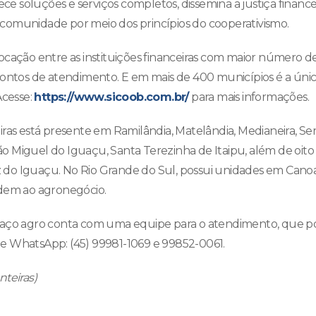
rece soluções e serviços completos, dissemina a justiça financ
comunidade por meio dos princípios do cooperativismo.
cação entre as instituições financeiras com maior número de 
pontos de atendimento. E em mais de 400 municípios é a única
Acesse:
https://www.sicoob.com.br/
para mais informações.
iras está presente em Ramilândia, Matelândia, Medianeira, Se
 São Miguel do Iguaçu, Santa Terezinha de Itaipu, além de oit
do Iguaçu. No Rio Grande do Sul, possui unidades em Canoa
ndem ao agronegócio.
paço agro conta com uma equipe para o atendimento, que po
e WhatsApp: (45) 99981-1069 e 99852-0061.
teiras)