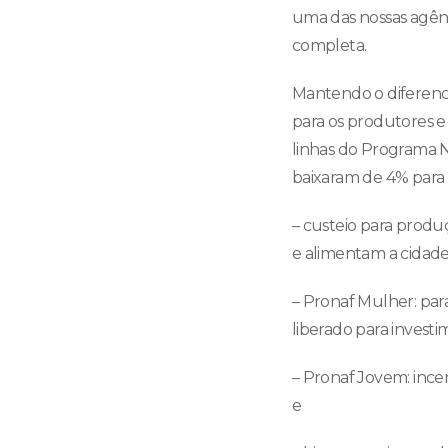
uma das nossas agênci
completa.
Mantendo o diferenci
para os produtores e
linhas do Programa N
baixaram de 4% para
– custeio para produ
e alimentam a cidade,
– Pronaf Mulher: para
liberado para investi
– Pronaf Jovem: ince
e