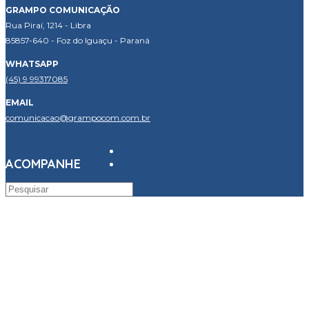
GRAMPO COMUNICAÇÃO
Rua Piraí, 1214 - Libra
85857-640 - Foz do Iguaçu - Paraná
WHATSAPP
(45) 9 99317085
EMAIL
comunicacao@grampocom.com.br
ACOMPANHE