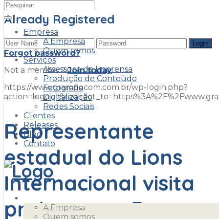
Already Registered
Empresa
A Empresa
Quem somos
Forgot password?
Serviços
Assessoria de Imprensa
Not a member?
Join today
Produção de Conteúdo
https://www.grampocom.com.br/wp-login.php?
Fotografia
action=logout&redirect_to=https%3A%2F%2Fwww.g
Digitalização
Redes Sociais
Clientes
Representante
Releases
Blog
Contato
estadual do Lions
Internacional visita
Empresa
projetos em Foz
A Empresa
Quem somos