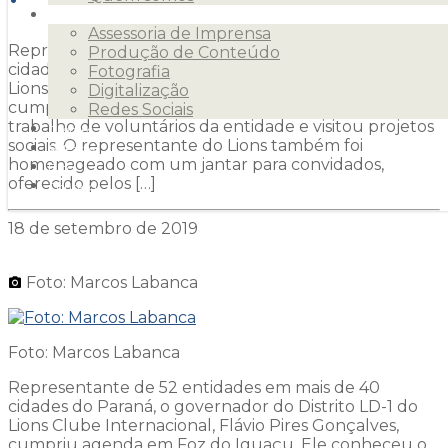
Serviços
Assessoria de Imprensa
Representante de 52 entidades em mais de 40
Produção de Conteúdo
cidades do Paraná, o governador do Distrito LD-1 do
Fotografia
Lions Clube Internacional, Flávio Pires Gonçalves,
Digitalização
cumpriu agenda em Foz do Iguaçu. Ele conheceu o
Redes Sociais
trabalho de voluntários da entidade e visitou projetos
Clientes
sociais. O representante do Lions também foi
Releases
homenageado com um jantar para convidados,
Blog
oferecido pelos […]
Contato
18 de setembro de 2019
Foto: Marcos Labanca
Foto: Marcos Labanca
Representante de 52 entidades em mais de 40
cidades do Paraná, o governador do Distrito LD-1 do
Lions Clube Internacional, Flávio Pires Gonçalves,
cumpriu agenda em Foz do Iguaçu. Ele conheceu o