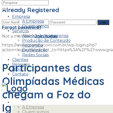
Already Registered
Empresa
A Empresa
Quem somos
Forgot password?
Serviços
Assessoria de Imprensa
Not a member?
Join today
Produção de Conteúdo
https://www.grampocom.com.br/wp-login.php?
Fotografia
action=logout&redirect_to=https%3A%2F%2Fwww.g
Digitalização
Redes Sociais
Clientes
Participantes das
Releases
Blog
Contato
Olimpíadas Médicas
chegam a Foz do
Empresa
Iguaçu
A Empresa
Quem somos