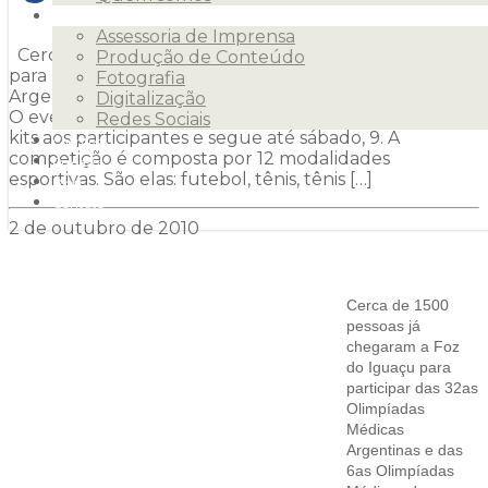
Serviços
Assessoria de Imprensa
Cerca de 1500 pessoas já chegaram a Foz do Iguaçu
Produção de Conteúdo
para participar das 32as Olimpíadas Médicas
Fotografia
Argentinas e das 6as Olimpíadas Médicas do Mercosul.
Digitalização
O evento começou neste sábado, com a entrega dos
Redes Sociais
kits aos participantes e segue até sábado, 9. A
Clientes
competição é composta por 12 modalidades
Releases
esportivas. São elas: futebol, tênis, tênis […]
Blog
Contato
2 de outubro de 2010
Cerca de 1500
pessoas já
chegaram a Foz
do Iguaçu para
participar das 32as
Olimpíadas
Médicas
Argentinas e das
6as Olimpíadas