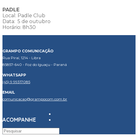
PADLE
Local: Padle Club
Data: 5 de outubro
Horário: 8h30
GRAMPO COMUNICAÇÃO
Rua Piraí, 1214 - Libra
85857-640 - Foz do Iguaçu - Paraná
WHATSAPP
(45) 9 99317085
EMAIL
comunicacao@grampocom.com.br
ACOMPANHE