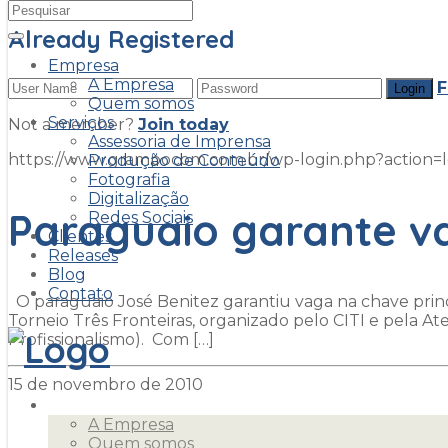
Already Registered
Empresa
A Empresa
F
Quem somos
Serviços
Not a member?
Join today
Assessoria de Imprensa
https://www.grampocom.com.br/wp-login.php?acti
Produção de Conteúdo
Fotografia
Digitalização
Paraguaio garante v
Redes Sociais
Clientes
Releases
Blog
Contato
O paraguaio José Benitez garantiu vaga na chave princi
Torneio Três Fronteiras, organizado pelo CITI e pela At
Profissionalismo). Com […]
15 de novembro de 2010
Empresa
A Empresa
Quem somos