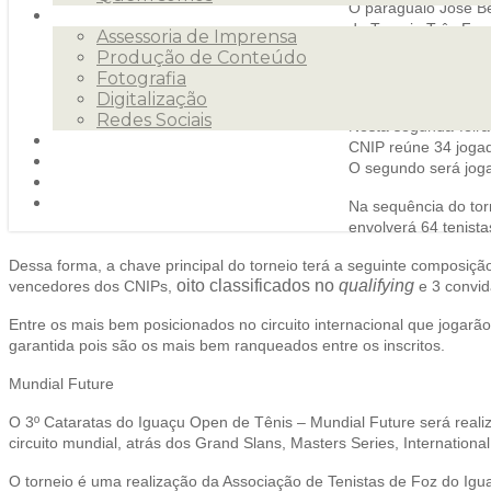
O paraguaio José Ben
Serviços
do Torneio Três Fron
Assessoria de Imprensa
Incentivo ao Profiss
Produção de Conteúdo
Fotografia
Com a vitória, por 2 
Digitalização
Redes Sociais
Nesta segunda-feira
Clientes
CNIP reúne 34 jogad
Releases
O segundo será joga
Blog
Contato
Na sequência do torn
envolverá 64 tenist
Dessa forma, a chave principal do torneio terá a seguinte composição
oito classificados no
qualifying
vencedores dos CNIPs,
e 3 convid
Entre os mais bem posicionados no circuito internacional que jogarão e
garantida pois são os mais bem ranqueados entre os inscritos.
Mundial Future
O 3º Cataratas do Iguaçu Open de Tênis – Mundial Future será realiz
circuito mundial, atrás dos Grand Slans, Masters Series, Internationa
O torneio é uma realização da Associação de Tenistas de Foz do Igua