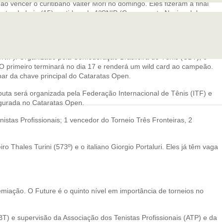
o vencer o curitibano Valter Mori no domingo. Eles fizeram a final
isputando hoje (15) partida pelo 1ºCNIP (Campeonato Nacional de
ogar entre os melhores a partir do dia 22.
CNIP). Organizado pela Confederação Brasileira de Tênis (CBT), o
. O primeiro terminará no dia 17 e renderá um wild card ao campeão.
ar da chave principal do Cataratas Open.
sputa será organizada pela Federação Internacional de Tênis (ITF) e
segurada no Cataratas Open.
istas Profissionais; 1 vencedor do Torneio Três Fronteiras, 2
o Thales Turini (573º) e o italiano Giorgio Portaluri. Eles já têm vaga
miação. O Future é o quinto nível em importância de torneios no
T) e supervisão da Associação dos Tenistas Profissionais (ATP) e da