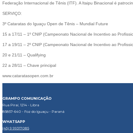
Federação Internacional de Tênis (ITF). A Itaipu Binacional é patrocin
SERVIÇO:
3º Cataratas do Iguaçu Open de Tênis – Mundial Future
15 a 17/11 – 1º CNIP (Campeonato Nacional de Incentivo ao Profissi
17 a 19/11 – 2º CNIP (Campeonato Nacional de Incentivo ao Profissi
20 e 21/11 – Qualifying
22 a 28/11 – Chave principal
www.cataratasopen.com.br
GRAMPO COMUNICAÇÃO
Rua Piraí, 1214 - Libra
85857-640 - Foz do Iguaçu - Paraná
WHATSAPP
(45) 9 99317085