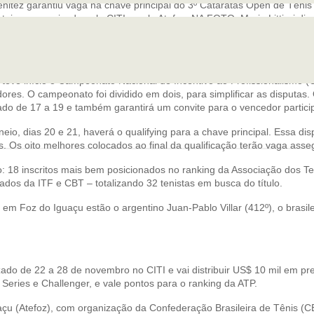
itez garantiu vaga na chave principal do 3º Cataratas Open de Tênis a
teiras, organizado pelo CITI e pela Atefoz. NA FOTO, Mario Littieri d
ionalismo).
sets a 1, o tenista do país vizinho recebeu o wild card (convite) para j
 teve início o Campeonato Nacional de Incentivo ao Profissionalismo (
ores. O campeonato foi dividido em dois, para simplificar as disputas
do de 17 a 19 e também garantirá um convite para o vencedor particip
eio, dias 20 e 21, haverá o qualifying para a chave principal. Essa di
as. Os oito melhores colocados ao final da qualificação terão vaga as
: 18 inscritos mais bem posicionados no ranking da Associação dos Ten
ados da ITF e CBT – totalizando 32 tenistas em busca do título.
m Foz do Iguaçu estão o argentino Juan-Pablo Villar (412º), o brasileir
ado de 22 a 28 de novembro no CITI e vai distribuir US$ 10 mil em pre
l Series e Challenger, e vale pontos para o ranking da ATP.
çu (Atefoz), com organização da Confederação Brasileira de Tênis (CB