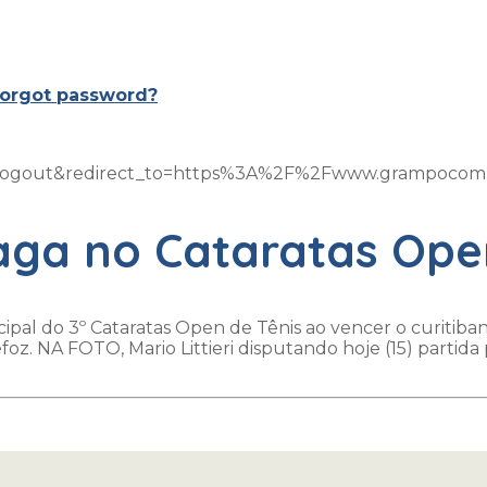
orgot password?
on=logout&redirect_to=https%3A%2F%2Fwww.grampoco
aga no Cataratas Ope
pal do 3º Cataratas Open de Tênis ao vencer o curitibano
efoz. NA FOTO, Mario Littieri disputando hoje (15) parti