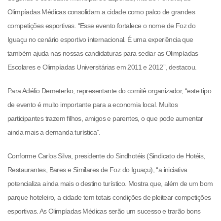
Olimpíadas Mé
dic
as consolidam a cidade como palco de grandes
competiç
ões esportivas. “Esse evento fortalece o
nome de Foz do
Ig
uaçu no cenário esportivo internacional. É uma experiência que
também ajuda nas nossas can
didaturas para sediar as Olimpíadas
Escolares e Olimpíadas Universitárias em 2011 e 2012”, destacou.
Para Adélio Demeterko, representante do comitê organizador, “este tipo
de evento é muito importante para a economia local. Muitos
participantes trazem filhos, amigos e parentes, o que pod
e aumentar
ainda mais a demanda turística”.
Conforme Carlos Silva, presidente do Sindhotéis (Sindicato de Hotéis,
Restaura
ntes, Bares e Similares de Foz do Iguaçu), “a iniciativa
potencializa ainda mais o destino turístico. Mostra que, além de um bom
parque hoteleiro, a cidade tem totais condições de pleitear competições
esportivas. As Olimpíadas Médicas serão um sucesso e trarão bons