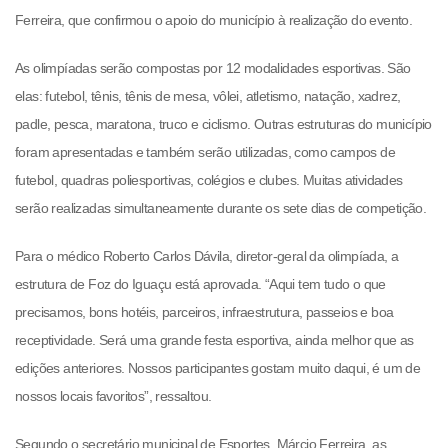
Ferreira, que confirmou o apoio do município à realização do evento.
As olimpíadas serão compostas por 12 modalidades esportivas. São
elas: futebol, tênis, tênis de mesa, vôlei, atletismo, natação, xadrez,
padle, pesca, maratona, truco e ciclismo. Outras estru
turas do município
foram apresentadas e também serão utilizadas, como campos de
futebol, quadras poliesportivas, colégios e clubes. Muitas atividades
serão realizadas simultaneamente durante os sete dias de competição.
Para o médico Roberto Carlos Dávila, diretor-geral da olimpíada, a
estrutura de
Foz
do
Iguaçu está aprovada. “Aqui tem tudo o que
precisamos, bons hotéis, parceiros, infraestrutura, passeios e boa
receptividade. Será uma grande festa esportiva, ainda melhor que as
edições anteriores. Nossos participantes gostam muito daqui, é um de
nossos locais favoritos”, ressaltou.
Segundo o secretário municipal de Esportes, Márcio Ferreira, as