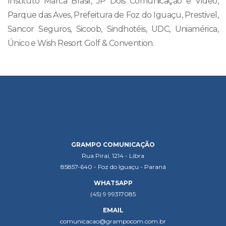
Instituto Marca Brasil, JP Dois Comunicação e Vídeo,
Parque das Aves, Prefeitura de Foz do Iguaçu, Prestivel,
Sancor Seguros, Sicoob, Sindhotéis, UDC, Uniamérica,
Único e Wish Resort Golf & Convention.
GRAMPO COMUNICAÇÃO
Rua Piraí, 1214 - Libra
85857-640 - Foz do Iguaçu - Paraná
WHATSAPP
(45) 9 99317085
EMAIL
comunicacao@grampocom.com.br