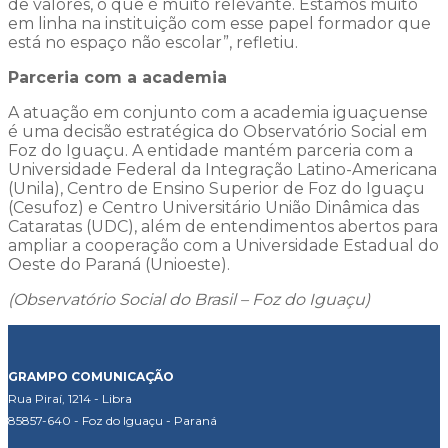
de valores, o que é muito relevante. Estamos muito
em linha na instituição com esse papel formador que
está no espaço não escolar”, refletiu.
Parceria com a academia
A atuação em conjunto com a academia iguaçuense
é uma decisão estratégica do Observatório Social em
Foz do Iguaçu. A entidade mantém parceria com a
Universidade Federal da Integração Latino-Americana
(Unila), Centro de Ensino Superior de Foz do Iguaçu
(Cesufoz) e Centro Universitário União Dinâmica das
Cataratas (UDC), além de entendimentos abertos para
ampliar a cooperação com a Universidade Estadual do
Oeste do Paraná (Unioeste).
(Observatório Social do Brasil – Foz do Iguaçu)
GRAMPO COMUNICAÇÃO
Rua Piraí, 1214 - Libra
85857-640 - Foz do Iguaçu - Paraná