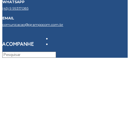
WHATSAPP
(45) 9 99317085
EMAIL
comunicacao@grampocom.com.br
ACOMPANHE