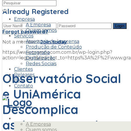
Already Registered
Empresa
A Empresa
Quem somos
Forgot password?
Serviços
Assessoria de Imprensa
Not a member?
Join today
Produção de Conteúdo
https://www.grampocom.com.br/wp-login.php?
Fotografia
action=logout&redirect_to=https%3A%2F%2Fwww.g
Digitalização
Redes Sociais
Clientes
Observatório Social
Releases
Blog
Contato
e UniAmérica
Descomplica
Empresa
assinam parceria
A Empresa
Quem somos