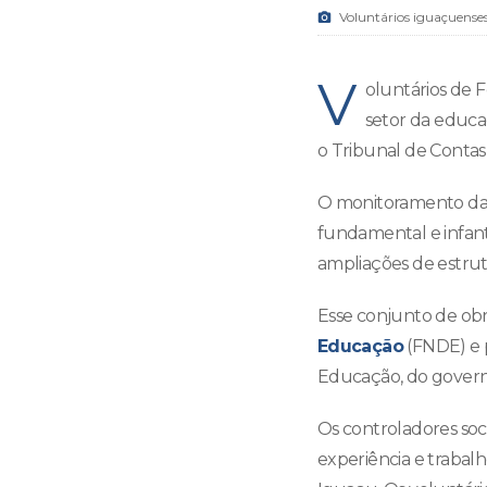
Voluntários iguaçuenses
V
oluntários de 
setor da educaç
o Tribunal de Contas
O monitoramento das 
fundamental e infant
ampliações de estrut
Esse conjunto de ob
Educação
(FNDE) e p
Educação, do governo
Os controladores soc
experiência e trabal