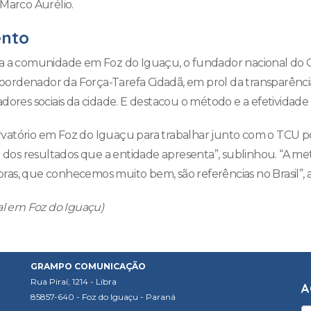
 Marco Aurélio.
nto
a a comunidade em Foz do Iguaçu, o fundador nacional do O
 coordenador da Força-Tarefa Cidadã, em prol da transparência
adores sociais da cidade. E destacou o método e a efetividad
vatório em Foz do Iguaçu para trabalhar junto com o TCU p
os resultados que a entidade apresenta”, sublinhou. “A met
as, que conhecemos muito bem, são referências no Brasil”, a
ial em Foz do Iguaçu)
GRAMPO COMUNICAÇÃO
Rua Piraí, 1214 - Libra
A
85857-640 - Foz do Iguaçu - Paraná