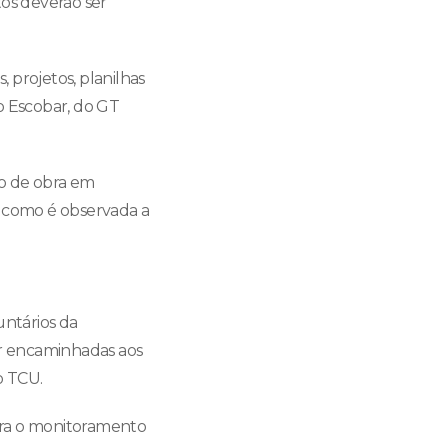
tos deverão ser
, projetos, planilhas
o Escobar, do GT
ão de obra em
m como é observada a
untários da
r encaminhadas aos
o TCU.
ara o monitoramento