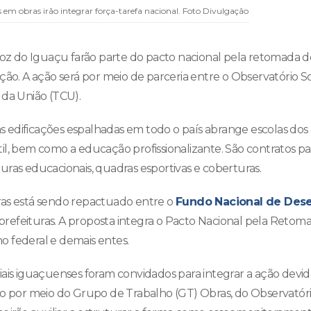
 em obras irão integrar força-tarefa nacional. Foto Divulgação
Foz do Iguaçu farão parte do pacto nacional pela retomada d
ão. A ação será por meio de parceria entre o Observatório Soc
 da União (TCU).
edificações espalhadas em todo o país abrange escolas dos 
il, bem como a educação profissionalizante. São contratos pa
uras educacionais, quadras esportivas e coberturas.
ras está sendo repactuado entre o
Fundo Nacional de Des
refeituras. A proposta integra o Pacto Nacional pela Retom
 federal e demais entes.
iais iguaçuenses foram convidados para integrar a ação devi
ho por meio do Grupo de Trabalho (GT) Obras, do Observatóri