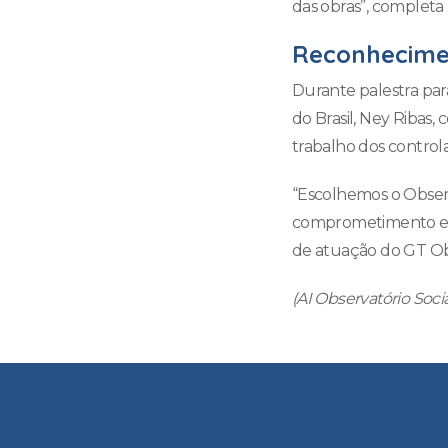
das obras”, completa
Reconhecime
Durante palestra par
do Brasil, Ney Ribas,
trabalho dos control
“Escolhemos o Obser
comprometimento e d
de atuação do GT Obr
(AI Observatório Soc