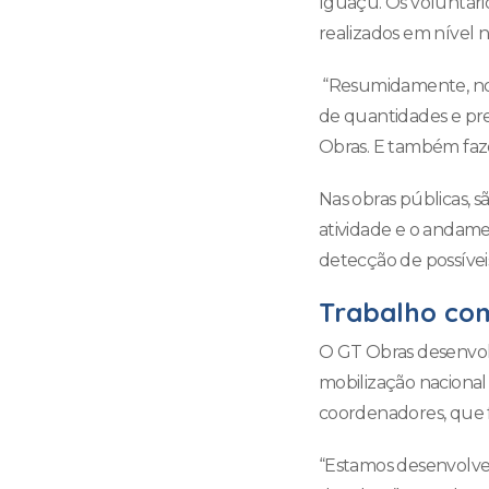
Iguaçu. Os voluntári
realizados em nível n
“Resumidamente, nosso
de quantidades e pre
Obras. E também faze
Nas obras públicas, s
atividade e o andame
detecção de possíveis
Trabalho co
O GT Obras desenvol
mobilização naciona
coordenadores, que f
“Estamos desenvolve