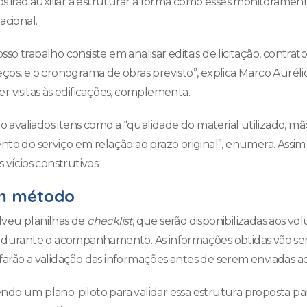
os irão auxiliar a estruturar a forma como esses monitoramen
acional.
 trabalho consiste em analisar editais de licitação, contratos
ços, e o cronograma de obras previsto”, explica Marco Auréli
r visitas às edificações, complementa.
ão avaliados itens como a “qualidade do material utilizado, m
nto do serviço em relação ao prazo original”, enumera. Assi
 vícios construtivos.
m método
veu planilhas de
checklist
, que serão disponibilizadas aos vol
l durante o acompanhamento. As informações obtidas vão se
arão a validação das informações antes de serem enviadas a
ndo um plano-piloto para validar essa estrutura proposta p