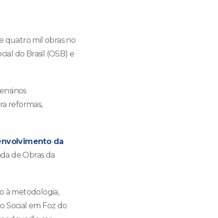
e quatro mil obras no
ial do Brasil (OSB) e
ensinos
ra reformas,
envolvimento da
ada de Obras da
do à metodologia,
o Social em Foz do