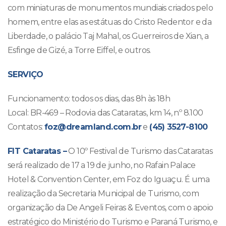
com miniaturas de monumentos mundiais criados pelo
homem, entre elas as estátuas do Cristo Redentor e da
Liberdade, o palácio Taj Mahal, os Guerreiros de Xian, a
Esfinge de Gizé, a Torre Eiffel, e outros.
SERVIÇO
Funcionamento: todos os dias, das 8h às 18h
Local: BR-469 – Rodovia das Cataratas, km 14, nº 8.100
Contatos:
foz@dreamland.com.br
e
(45) 3527-8100
FIT Cataratas –
O 10º Festival de Turismo das Cataratas
será realizado de 17 a 19 de junho, no Rafain Palace
Hotel & Convention Center, em Foz do Iguaçu. É uma
realização da Secretaria Municipal de Turismo, com
organização da De Angeli Feiras & Eventos, com o apoio
estratégico do Ministério do Turismo e Paraná Turismo, e