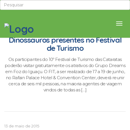
Museu de Cera e Vale dos
Dinossauros presentes no Festival
de Turismo
Os participantes do 10º Festival de Turismo das Cataratas
poderão visitar gratuitamente os atrativos do Grupo Dreams
em Foz do Iguaçu. O FIT, a ser realizado de 17 a 19 de junho,
no Rafain Palace Hotel & Convention Center, deverá reunir
cerca de seis mil pessoas, na maioria agentes de viagem
vindos de todas as […]
13 de maio de 2015