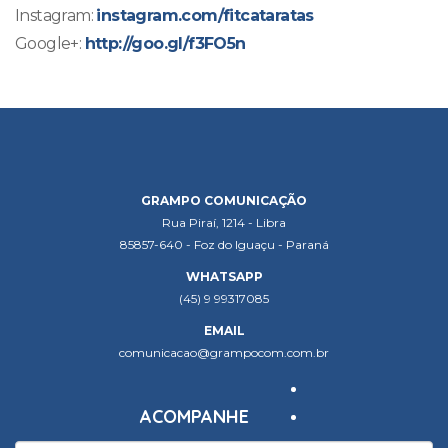
Instagram:
instagram.com/fitcataratas
Google+:
http://goo.gl/f3FO5n
GRAMPO COMUNICAÇÃO
Rua Piraí, 1214 - Libra
85857-640 - Foz do Iguaçu - Paraná
WHATSAPP
(45) 9 99317085
EMAIL
comunicacao@grampocom.com.br
ACOMPANHE