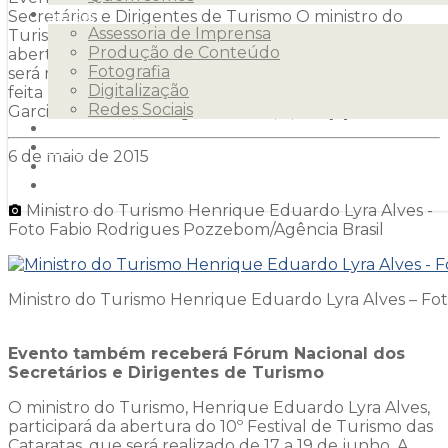
Secretários e Dirigentes de Turismo O ministro do
Serviços
Assessoria de Imprensa
Turismo, Henrique Eduardo Lyra Alves, participará da
Produção de Conteúdo
abertura do 10º Festival de Turismo das Cataratas, que
Fotografia
será realizado de 17 a 19 de junho. A confirmação foi
Digitalização
feita pelo presidente da Paraná Turismo, Manoel Jacó
Redes Sociais
Garcia Gimenes, na segunda-feira, 4, em […]
Clientes
Releases
6 de maio de 2015
Blog
Contato
Ministro do Turismo Henrique Eduardo Lyra Alves -
Foto Fabio Rodrigues Pozzebom/Agência Brasil
Ministro do Turismo Henrique Eduardo Lyra Alves – Fo
Evento também receberá Fórum Nacional dos
Secretários e Dirigentes de Turismo
O ministro do Turismo, Henrique Eduardo Lyra Alves,
participará da abertura do 10º Festival de Turismo das
Cataratas, que será realizado de 17 a 19 de junho. A