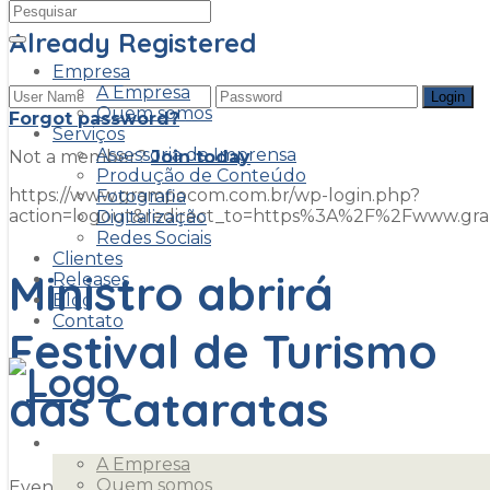
Already Registered
Empresa
A Empresa
Quem somos
Forgot password?
Serviços
Assessoria de Imprensa
Not a member?
Join today
Produção de Conteúdo
https://www.grampocom.com.br/wp-login.php?
Fotografia
action=logout&redirect_to=https%3A%2F%2Fwww.g
Digitalização
Redes Sociais
Clientes
Ministro abrirá
Releases
Blog
Contato
Festival de Turismo
das Cataratas
Empresa
A Empresa
Quem somos
Evento também receberá Fórum Nacional dos