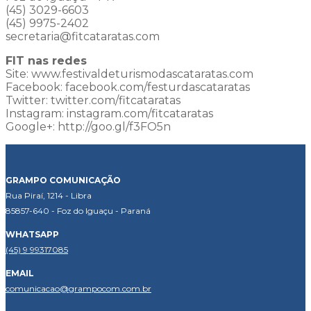
(45) 3029-6603
(45) 9975-2402
secretaria@fitcataratas.com
FIT nas redes
Site: www.festivaldeturismodascataratas.com
Facebook: facebook.com/festurdascataratas
Twitter: twitter.com/fitcataratas
Instagram: instagram.com/fitcataratas
Google+: http://goo.gl/f3FO5n
GRAMPO COMUNICAÇÃO
Rua Piraí, 1214 - Libra
85857-640 - Foz do Iguaçu - Paraná
WHATSAPP
(45) 9 99317085
EMAIL
comunicacao@grampocom.com.br