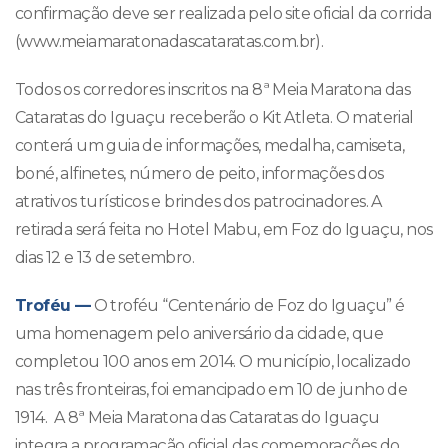
confirmação deve ser realizada pelo site oficial da corrida
(www.meiamaratonadascataratas.com.br).
Todos os corredores inscritos na 8ª Meia Maratona das
Cataratas do Iguaçu receberão o Kit Atleta. O material
conterá um guia de informações, medalha, camiseta,
boné, alfinetes, número de peito, informações dos
atrativos turísticos e brindes dos patrocinadores. A
retirada será feita no Hotel Mabu, em Foz do Iguaçu, nos
dias 12 e 13 de setembro.
Troféu —
O troféu “Centenário de Foz do Iguaçu” é
uma homenagem pelo aniversário da cidade, que
completou 100 anos em 2014. O município, localizado
nas três fronteiras, foi emancipado em 10 de junho de
1914. A 8ª Meia Maratona das Cataratas do Iguaçu
integra a programação oficial das comemorações do