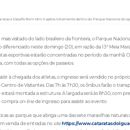
ratas e Desafio 8km têm trajetos totalmente dentro do Parque Nacional do Ig
co mais visitado do lado brasileiro da fronteira, o Parque Nacio
diferenciado neste domingo (20), em razão da 13ª Meia Mara
utas esportivas estarão concentradas no período da manhã. O
, com todas as opções de passeios.
stir à chegada dos atletas, o ingresso será vendido no próprio
entro de Visitantes. Das 7h às 7h30, os ônibus farão o trans
 estará montada a estrutura. A largada será às 8h30, com pr
e compra
on-line
de ingresso para assistir ao evento.
rísticas ao parque que abriga uma das sete maravilhas naturais 
 com venda de entradas no
site
https://www.cataratasdoigua