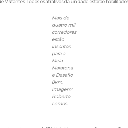
e Visitantes. Todos os atrativos da unidade estarão habilitados
Mais de
quatro mil
corredores
estão
inscritos
para a
Meia
Maratona
e Desafio
8km.
Imagem:
Roberto
Lemos.