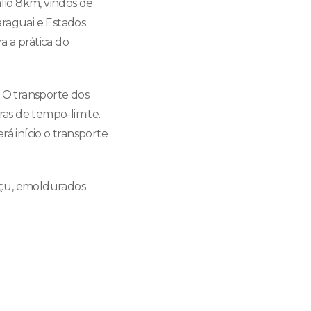
afio 8km, vindos de
Paraguai e Estados
a a prática do
. O transporte dos
ras de tempo-limite.
á início o transporte
açu, emoldurados