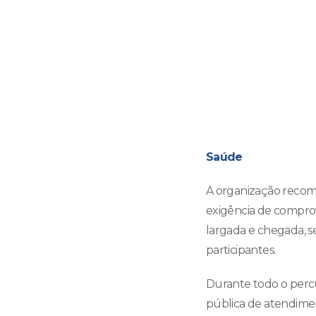
Saúde
A organização recome
exigência de comprov
largada e chegada, s
participantes.
Durante todo o percu
pública de atendime