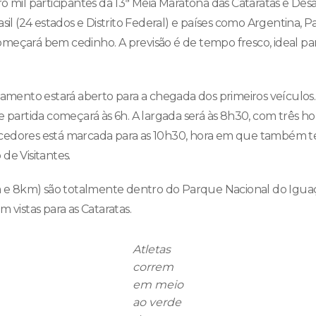
o mil participantes da 13ª Meia Maratona das Cataratas e Des
asil (24 estados e Distrito Federal) e países como Argentina, 
meçará bem cedinho. A previsão é de tempo fresco, ideal par
onamento estará aberto para a chegada dos primeiros veículos
e partida começará às 6h. A largada será às 8h30, com três ho
edores está marcada para as 10h30, hora em que também ter
de Visitantes.
1km e 8km) são totalmente dentro do Parque Nacional do Igu
m vistas para as Cataratas.
Atletas
correm
em meio
ao verde