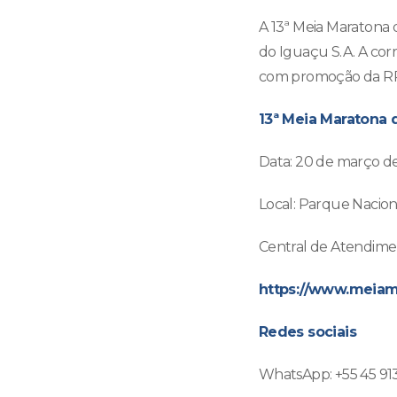
A 13ª Meia Maratona 
do Iguaçu S.A. A corr
com promoção da R
13ª Meia Maratona 
Data: 20 de março d
Local: Parque Nacio
Central de Atendime
https://www.meiam
Redes sociais
WhatsApp: +55 45 91