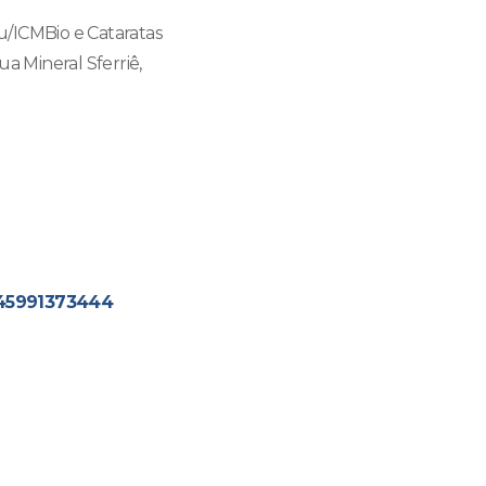
u/ICMBio e Cataratas
a Mineral Sferriê,
45991373444