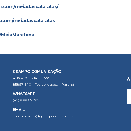
m.com/meiadascataratas/
.com/meiadascataratas
m/MeiaMaratona
GRAMPO COMUNICAÇÃO
Rua Piraí, 1214 - Libra
A
85857-640 - Foz do Iguaçu - Paraná
WHATSAPP
(45) 9 99317085
EMAIL
comunicacao@grampocom.com.br