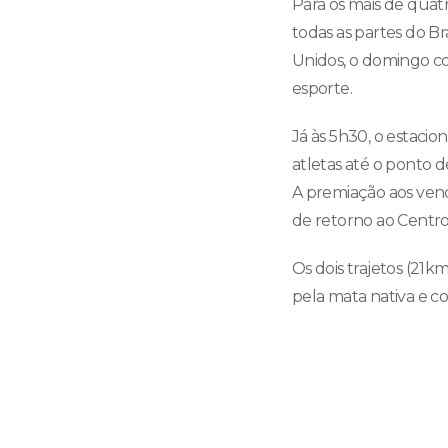
Para os mais de quatr
todas as partes do Br
Unidos, o domingo co
esporte.
Já às 5h30, o estaci
atletas até o ponto d
A premiação aos venc
de retorno ao Centro 
Os dois trajetos (2
pela mata nativa e co