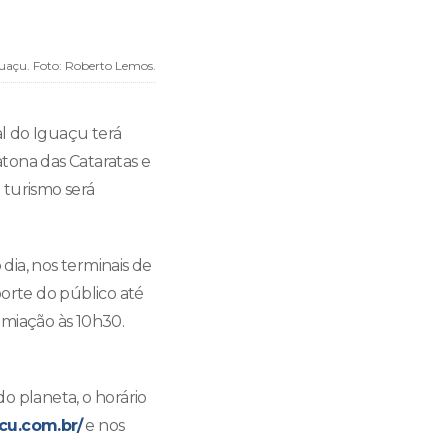
uaçu. Foto: Roberto Lemos.
nal do Iguaçu terá
tona das Cataratas e
 turismo será
 dia, nos terminais de
porte do público até
emiação às 10h30.
do planeta, o horário
cu.com.br/
e nos