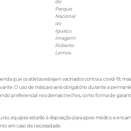
do
Parque
Nacional
do
Iguaçu.
Imagem:
Roberto
Lemos.
nda que os atletas estejam vacinados contra a covid-19, ma
ante. O uso de máscara será obrigatório durante a permanên
endo preferencial nos demais trechos, como forma de garant
rso, equipes estarão à disposição para apoio médico e enc
nto em caso de necessidade.