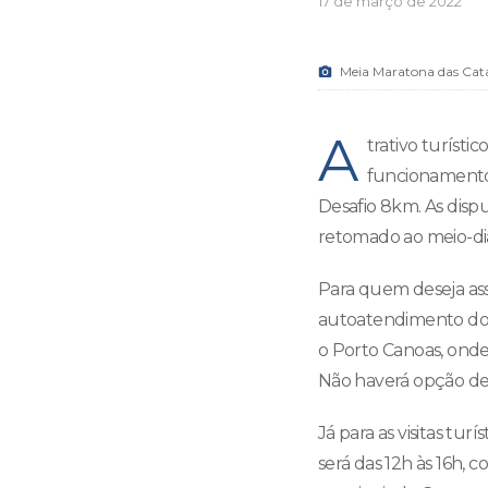
17 de março de 2022
Meia Maratona das Cata
A
trativo turísti
funcionamento 
Desafio 8km. As disp
retomado ao meio-dia
Para quem deseja assi
autoatendimento do C
o Porto Canoas, onde
Não haverá opção d
Já para as visitas tu
será das 12h às 16h,