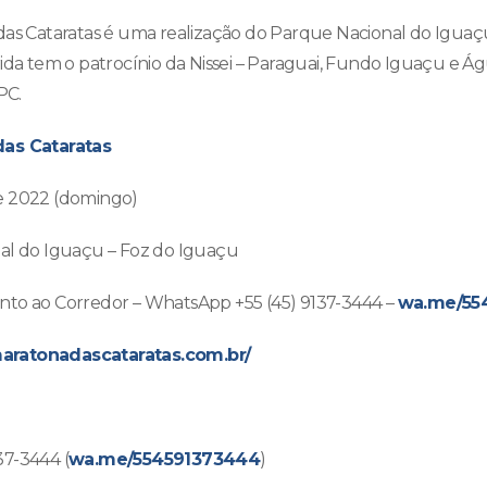
das Cataratas é uma realização do Parque Nacional do Iguaç
ida tem o patrocínio da Nissei – Paraguai, Fundo Iguaçu e Águ
PC.
das Cataratas
e 2022 (domingo)
nal do Iguaçu – Foz do Iguaçu
nto ao Corredor – WhatsApp +55 (45) 9137-3444 –
wa.me/55
aratonadascataratas.com.br/
37-3444 (
wa.me/554591373444
)