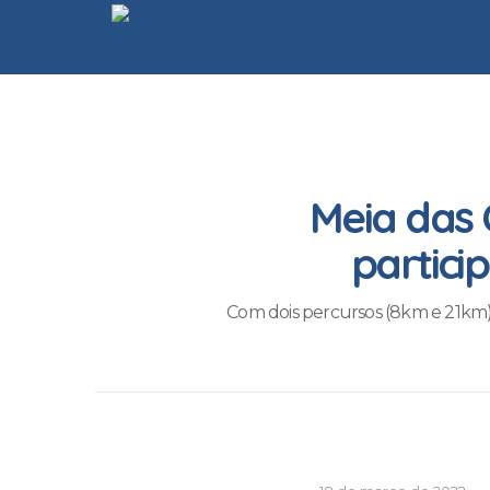
Meia das 
partici
Com dois percursos (8km e 21km)