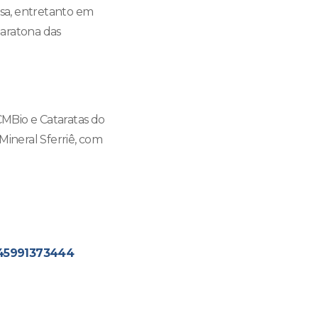
sa, entretanto em
Maratona das
CMBio e Cataratas do
Mineral Sferriê, com
45991373444