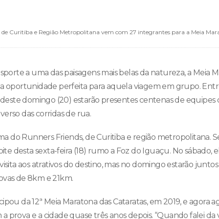
 de Curitiba e Região Metropolitana vem com 27 integrantes para a Meia Mara
esporte a uma das paisagens mais belas da natureza, a Meia 
a oportunidade perfeita para aquela viagem em grupo. Entr
va deste domingo (20) estarão presentes centenas de equipe
verso das corridas de rua.
 do Runners Friends, de Curitiba e região metropolitana. Se
e desta sexta-feira (18) rumo a Foz do Iguaçu. No sábado, el
visita aos atrativos do destino, mas no domingo estarão junt
rovas de 8km e 21km.
cipou da 12ª Meia Maratona das Cataratas, em 2019, e agora
a prova e a cidade quase três anos depois. “Quando falei da