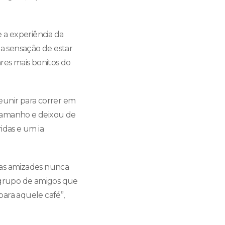
e a experiência da
 a sensação de estar
res mais bonitos do
unir para correr em
tamanho e deixou de
idas e um ia
 as amizades nunca
 grupo de amigos que
para aquele café”,