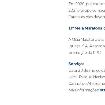
Em 2020, por causa 
2021 o grupo consegu
Cataratas, eles devem
13ª Meia Maratona 
A Meia Maratona das 
Iguaçu S.A. A corrida
promoção da RPC.
Serviço:
Data: 20 de março d
Local: Parque Nacio
Central de Atendime
Mais informações:
ht