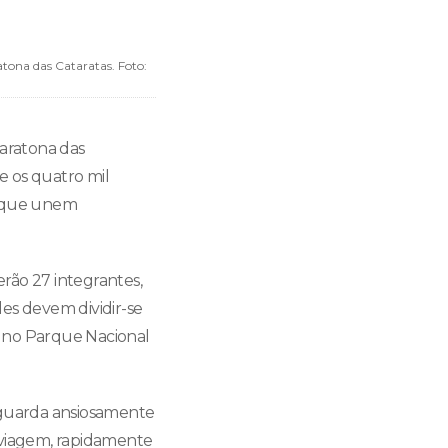
tona das Cataratas. Foto:
Maratona das
e os quatro mil
s que unem
rão 27 integrantes,
es devem dividir-se
os no Parque Nacional
 aguarda ansiosamente
 viagem, rapidamente