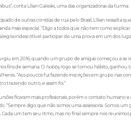
bus”, conta Lílian Galeski, uma das organizadoras da turma.
cipado de outras corridas de rua pelo Brasil, Lílian ressalta qu
ainda mais especial. “Digo a todos que não tem como explicar
 alegria indescritível participar de uma prova em um dos luga
urgiu em 2016, quando um grupo de amigas começou a se re
nos fins de semana. O
hobby
logo se tornou hábito, ganhou 
lheres. “Aos poucos fui fazendo inscrições em grupo nas corr
ro trazendo outro, e assim foi.”
rsões ficaram mais profissionais, porém o contato humano e
ado. “Sempre digo que não somos uma assessoria. Somos um
s. Cada um tem seu ritmo, mas no final sempre nos reunimos 