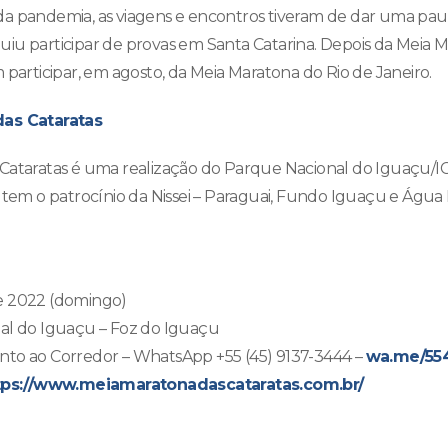
da pandemia, as viagens e encontros tiveram de dar uma pau
iu participar de provas em Santa Catarina. Depois da Meia 
 participar, em agosto, da Meia Maratona do Rio de Janeiro.
das Cataratas
Cataratas é uma realização do Parque Nacional do Iguaçu/I
 tem o patrocínio da Nissei – Paraguai, Fundo Iguaçu e Água 
e 2022 (domingo)
nal do Iguaçu – Foz do Iguaçu
nto ao Corredor – WhatsApp +55 (45) 9137-3444 –
wa.me/55
tps://www.meiamaratonadascataratas.com.br/