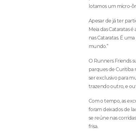
lotamos um micro-ôni
Apesar de já ter parti
Meia das Cataratas é 
nas Cataratas. É uma
mundo.”
O Runners Friends s
parques de Curitiba 
ser exclusivo para mu
trazendo outro, e out
Com o tempo, as excu
foram deixados de l
se reúne nas corrida
frisa.