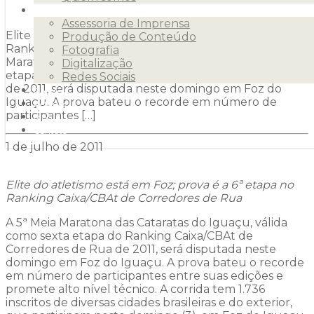
Serviços
Assessoria de Imprensa
Elite do atletismo está em Foz; prova é a 6ª etapa no
Produção de Conteúdo
Ranking Caixa/CBAt de Corredores de Rua A 5ª Meia
Fotografia
Maratona das Cataratas do Iguaçu, válida como sexta
Digitalização
etapa do Ranking Caixa/CBAt de Corredores de Rua
Redes Sociais
de 2011, será disputada neste domingo em Foz do
Clientes
Iguaçu. A prova bateu o recorde em número de
Releases
participantes […]
Blog
Contato
1 de julho de 2011
Elite do atletismo está em Foz; prova é a 6ª etapa no
Ranking Caixa/CBAt de Corredores de Rua
A 5ª Meia Maratona das Cataratas do Iguaçu, válida
como sexta etapa do Ranking Caixa/CBAt de
Corredores de Rua de 2011, será disputada neste
domingo em Foz do Iguaçu. A prova bateu o recorde
em número de participantes entre suas edições e
promete alto nível técnico. A corrida tem 1.736
inscritos de diversas cidades brasileiras e do exterior,