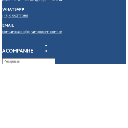
WHATSAPP
(45) 9 99317085
EMAIL
comunicacao@grampocom.com.br
ACOMPANHE