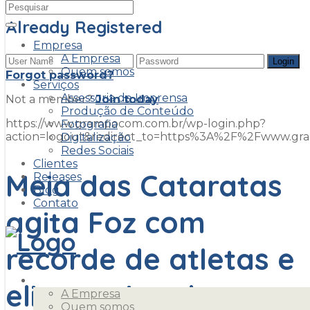
Already Registered
Empresa
A Empresa
Quem somos
Forgot password?
Serviços
Assessoria de Imprensa
Not a member?
Join today
Produção de Conteúdo
https://www.grampocom.com.br/wp-login.php?
Fotografia
action=logout&redirect_to=https%3A%2F%2Fwww.g
Digitalização
Redes Sociais
Clientes
Meia das Cataratas
Releases
Blog
Contato
agita Foz com
recorde de atletas e
Empresa
elite nacional
A Empresa
Quem somos