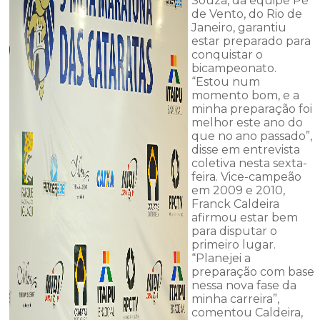
Souza, da equipe Pé
de Vento, do Rio de
Janeiro, garantiu
estar preparado para
conquistar o
bicampeonato.
“Estou num
momento bom, e a
minha preparação foi
melhor este ano do
que no ano passado”,
disse em entrevista
coletiva nesta sexta-
feira. Vice-campeão
em 2009 e 2010,
Franck Caldeira
afirmou estar bem
para disputar o
primeiro lugar.
“Planejei a
preparação com base
nessa nova fase da
minha carreira”,
comentou Caldeira,