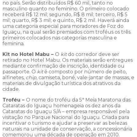
no país. Serão distribuídos R$ 60 mil, tanto no
masculino quanto no feminino. O primeiro colocado
receberá R$ 12 mil; segundo, R$ 8 mil; terceiro, R$ 5
mil; quarto, R$ 3 mil; e quinto, R$ 2 mil. Haverá ainda
uma categoria especial para moradores de Foz do
Iguaçu, na qual serão premiados com troféus os três
primeiros colocados nas categorias masculina e
feminina.
Kit no Hotel Mabu
–
O
kit
do corredor deve ser
retirado no Hotel Mabu. Os materiais serão entregues
mediante confirmação de inscrição, identidade ou
passaporte. O
kit
é composto por número de peito,
alfinetes,
chip
, camiseta, boné, vale-jantar de massas, e
materiais de divulgação turística dos atrativos da
cidade.
Troféu –
O nome do troféu da 5ª Meia Maratona das
Cataratas do Iguaçu homenageia os dez anos da
Cataratas do Iguaçu S/A – empresa responsável pela
visitação no Parque Nacional do Iguaçu. Criada para
incentivar o turismo e ajudar a preservar as belezas
naturais na unidade de conservação, a concessionária
comemorou uma década de operação em 2010.