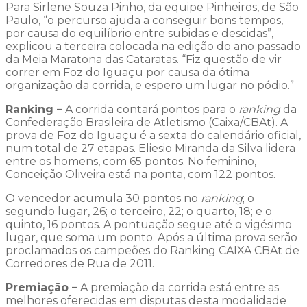
Para Sirlene Souza Pinho, da equipe Pinheiros, de São
Paulo, “o percurso ajuda a conseguir bons tempos,
por causa do equilíbrio entre subidas e descidas”,
explicou a terceira colocada na edição do ano passado
da Meia Maratona das Cataratas. “Fiz questão de vir
correr em Foz do Iguaçu por causa da ótima
organização da corrida, e espero um lugar no pódio.”
Ranking –
A corrida contará pontos para o
ranking
da
Confederação Brasileira de Atletismo (Caixa/CBAt). A
prova de Foz do Iguaçu é a sexta do calendário oficial,
num total de 27 etapas. Eliesio Miranda da Silva lidera
entre os homens, com 65 pontos. No feminino,
Conceição Oliveira está na ponta, com 122 pontos.
O vencedor acumula 30 pontos no
ranking
; o
segundo lugar, 26; o terceiro, 22; o quarto, 18; e o
quinto, 16 pontos. A pontuação segue até o vigésimo
lugar, que soma um ponto. Após a última prova serão
proclamados os campeões do Ranking CAIXA CBAt de
Corredores de Rua de 2011.
Premiação –
A premiação da corrida está entre as
melhores oferecidas em disputas desta modalidade