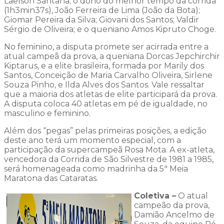
Laelson Santana; o dono do melhor tempo da corrida
(1h3min37s), João Ferreira de Lima (João da Bota);
Giomar Pereira da Silva; Giovani dos Santos; Valdir
Sérgio de Oliveira; e o queniano Amos Kipruto Choge.
No feminino, a disputa promete ser acirrada entre a
atual campeã da prova, a queniana Dorcas Jepchirchir
Kiptarus, e a elite brasileira, formada por Marily dos
Santos, Conceição de Maria Carvalho Oliveira, Sirlene
Souza Pinho, e Ilda Alves dos Santos. Vale ressaltar
que a maioria dos atletas de elite participará da prova.
A disputa coloca 40 atletas em pé de igualdade, no
masculino e feminino.
Além dos “pegas” pelas primeiras posições, a edição
deste ano terá um momento especial, com a
participação da supercampeã Rosa Mota. A ex-atleta,
vencedora da Corrida de São Silvestre de 1981 a 1985,
será homenageada como madrinha da 5ª Meia
Maratona das Cataratas.
Coletiva –
O atual
campeão da prova,
Damião Ancelmo de