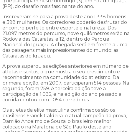
que participam neste domingo (3), em Foz do Iguaçu
(PR), do desafio mais fascinante do ano.
Inscreveram-se para a prova deste ano 1.338 homens
e 398 mulheres. Os corredores poderão desfrutar do
encontro perfeito entre esporte e natureza. Dos
21.097 metros do percurso, nove quilômetros serão na
Rodovia das Cataratas, e 12, dentro do Parque
Nacional do Iguaçu. A chegada será em frente a uma
das paisagens mais impressionantes do mundo: as
Cataratas do Iguaçu.
A prova superou as edições anteriores em número de
atletas inscritos, o que mostra o seu crescimento e
reconhecimento na comunidade do atletismo. Da
primeira edição, em 2007, participaram 514 pessoas. Na
segunda, foram 759. A terceira edição teve a
participação de 1.035, e na edição do ano passado a
corrida contou com 1.054 corredores.
Os atletas da elite masculina confirmados são os
brasileiros Franck Caldeira; o atual campeão da prova,
Damião Ancelmo de Souza; o brasileiro melhor
colocado na Maratona de São Paulo deste ano,