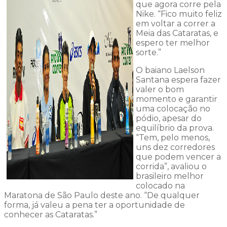
que agora corre pela
Nike. “Fico muito feliz
em voltar a correr a
Meia das Cataratas, e
espero ter melhor
sorte.”
O baiano Laelson
Santana espera fazer
valer o bom
momento e garantir
uma colocação no
pódio, apesar do
equilíbrio da prova.
“Tem, pelo menos,
uns dez corredores
que podem vencer a
corrida”, avaliou o
brasileiro melhor
colocado na
Maratona de São Paulo deste ano. “De qualquer
forma, já valeu a pena ter a oportunidade de
conhecer as Cataratas.”