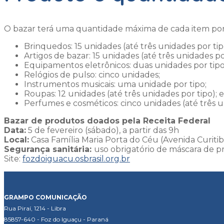
O bazar terá uma quantidade máxima de cada item po
Brinquedos: 15 unidades (até três unidades por tip
Artigos de bazar: 15 unidades (até três unidades po
Equipamentos eletrônicos: duas unidades por tipo
Relógios de pulso: cinco unidades;
Instrumentos musicais: uma unidade por tipo;
Roupas: 12 unidades (até três unidades por tipo); e
Perfumes e cosméticos: cinco unidades (até três u
Bazar de produtos doados pela Receita Federal
Data:
5 de fevereiro (sábado), a partir das 9h
Local:
Casa Família Maria Porta do Céu (Avenida Curitib
Segurança sanitária:
uso obrigatório de máscara de p
Site:
fozdoiguacu.osbrasil.org.br
GRAMPO COMUNICAÇÃO
Rua Piraí, 1214 - Libra
85857-640 - Foz do Iguaçu - Paraná