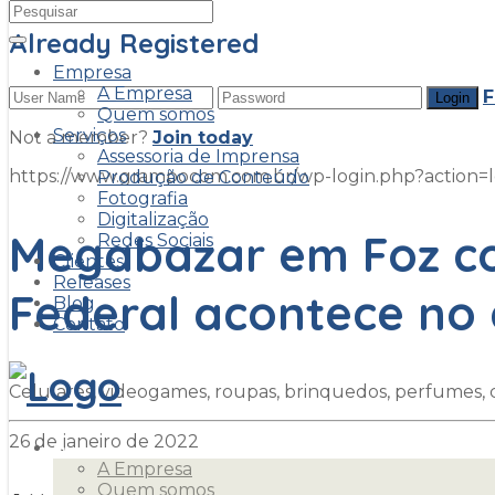
Already Registered
Empresa
A Empresa
F
Quem somos
Serviços
Not a member?
Join today
Assessoria de Imprensa
https://www.grampocom.com.br/wp-login.php?acti
Produção de Conteúdo
Fotografia
Digitalização
Megabazar em Foz co
Redes Sociais
Clientes
Releases
Federal acontece no
Blog
Contato
Celulares, videogames, roupas, brinquedos, perfumes, co
26 de janeiro de 2022
Empresa
A Empresa
Quem somos