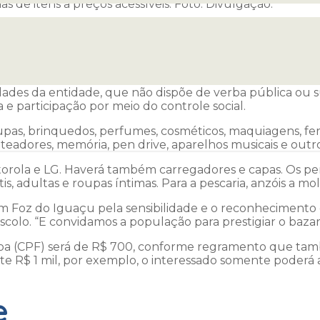
s de itens a preços acessíveis. Foto: Divulgação.
sméticos e ferramentas serão vendidos a preços acessívei
FI) realizará um megabazar de mercadorias doadas pela Re
raná. Serão centenas de produtos comercializados a preço
ividades da entidade, que não dispõe de verba pública
e participação por meio do controle social.
oupas, brinquedos, perfumes, cosméticos, maquiagens, fer
oteadores, memória, pen drive, aparelhos musicais e outro
rola e LG. Haverá também carregadores e capas. Os perf
s, adultas e roupas íntimas. Para a pescaria, anzóis a mol
m Foz do Iguaçu pela sensibilidade e o reconhecimento 
scolo. “E convidamos a população para prestigiar o bazar
oa (CPF) será de R$ 700, conforme regramento que ta
e R$ 1 mil, por exemplo, o interessado somente poderá a
e