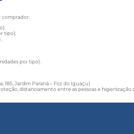
r comprador:
o);
r tipo);
;
nidades por tipo).
a, 185, Jardim Paraná – Foz do Iguaçu)
roteção, distanciamento entre as pessoas e higienização