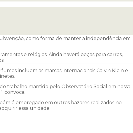
s; recurso irá para o Observatório Social.
ceita Federal do Brasil (RFB), no dia 5 de fevereiro, a
s acessíveis.
 ou subvenção, como forma de manter a independência em
ramentas e relógios. Ainda haverá peças para carros,
s.
umes incluem as marcas internacionais Calvin Klein e
inetes.
do trabalho mantido pelo Observatório Social em nossa
”, convoca.
mbém é empregado em outros bazares realizados no
dquirir essa unidade.