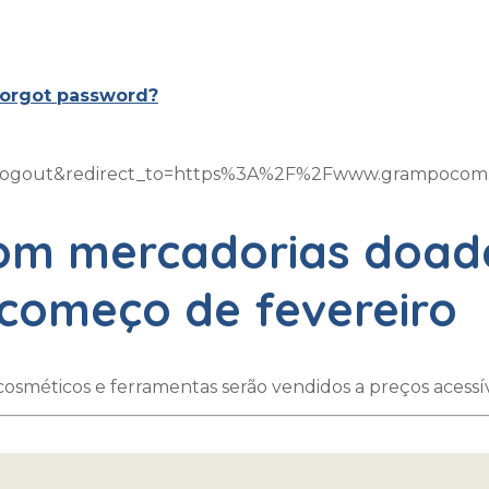
orgot password?
on=logout&redirect_to=https%3A%2F%2Fwww.grampoco
m mercadorias doada
 começo de fevereiro
sméticos e ferramentas serão vendidos a preços acessívei