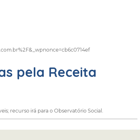
m.com.br%2F&_wpnonce=cb6c0714ef
s pela Receita
s; recurso irá para o Observatório Social.