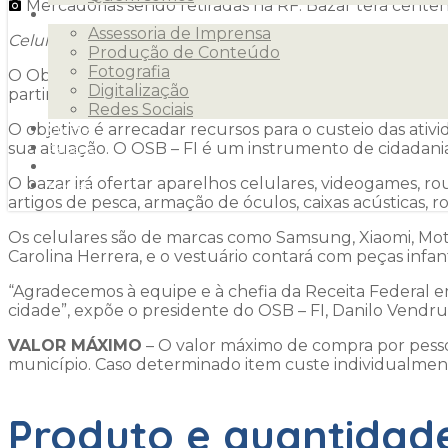
Mercadorias sendo retiradas na RF. Bazar terá centena
Serviços
Assessoria de Imprensa
Celulares, videogames, roupas, brinquedos, perfumes, co
Produção de Conteúdo
Fotografia
O Observatório Social do Brasil – Foz do Iguaçu (OSB – 
Digitalização
partir das 9h, na Casa Maria Porta do Céu, no Jardim Pa
Redes Sociais
O objetivo é arrecadar recursos para o custeio das at
Clientes
sua atuação. O OSB – FI é um instrumento de cidadania 
Releases
Blog
O bazar irá ofertar aparelhos celulares, videogames, r
Contato
artigos de pesca, armação de óculos, caixas acústicas, r
Os celulares são de marcas como Samsung, Xiaomi, Moto
Carolina Herrera, e o vestuário contará com peças infanti
“Agradecemos à equipe e à chefia da Receita Federal e
cidade”, expõe o presidente do OSB – FI, Danilo Vendru
VALOR MÁXIMO
– O valor máximo de compra por pess
município. Caso determinado item custe individualment
Produto e quantidad