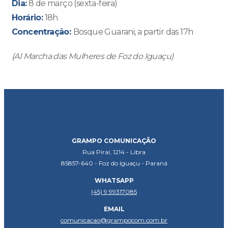
Dia:
8 de março (sexta-feira)
Horário:
18h
Concentração:
Bosque Guarani, a partir das 17h
(AI Marcha das Mulheres de Foz do Iguaçu)
GRAMPO COMUNICAÇÃO
Rua Piraí, 1214 - Libra
85857-640 - Foz do Iguaçu - Paraná
WHATSAPP
(45) 9 99317085
EMAIL
comunicacao@grampocom.com.br