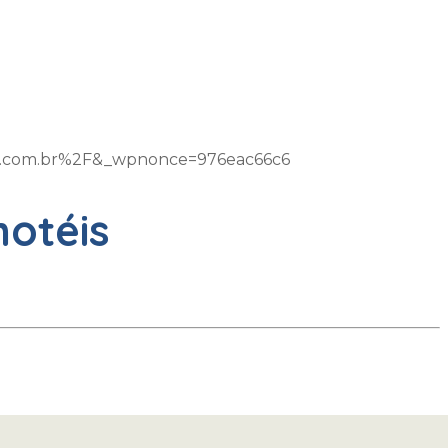
m.com.br%2F&_wpnonce=976eac66c6
hotéis