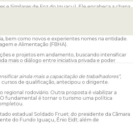
res e Similares de Foz do Iguaçu). Ele encabeça a chapa
mento da hospedagem e gastronomia.
O novo presidente tomará posse na segunda quinzena de
ndato é para o quadriênio 2022 a 2025.
toria, bem como novos e experientes nomes na entidade.
edagem e Alimentação (FBHA).
 ações e projetos em andamento, buscando intensificar
da mais o diálogo entre iniciativa privada e poder
sificar ainda mais a capacitação de trabalhadores”,
 cursos de qualificação, antecipou o dirigente.
 regional rodoviário. Outra proposta é viabilizar a
s. O fundamental é tornar o turismo uma política
completou.
tado estadual Soldado Fruet; do presidente da Câmara
idente do Fundo Iguaçu, Ênio Eidt; além de