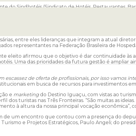
nte do Sindhotéis (Sindicato de Hotéis, Restaurantes, Ba
rabalhos em defesa do turismo, com foco no desenvolvi
 votantes. Não houve registro de voto nulo ou branco. 
tuindo o atual presidente, Neuso Morello Rafagnin. O ma
esárias, entre eles lideranças que integram a atual dire
elegados representantes na Federação Brasileira de Hosp
ente eleito afirmou que o objetivo é dar continuidade às
otéis. Uma das prioridades da futura gestão é ampliar ain
cassez de oferta de profissionais, por isso vamos inten
institucionais em busca de recursos para investimentos em
ção e
marketing
do Destino Iguaçu, com vistas ao turismo
l dos turistas nas Três Fronteiras. “São muitas as ideia
ento à altura da nossa principal vocação econômica”, 
aram de um encontro que contou com a presença do depu
e Turismo e Projetos Estratégicos, Paulo Angeli; do pres