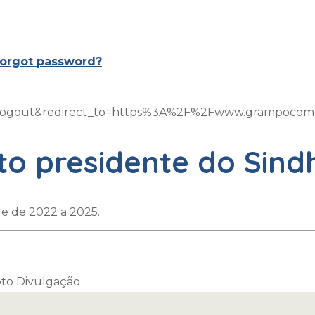
orgot password?
on=logout&redirect_to=https%3A%2F%2Fwww.grampoco
ito presidente do Sind
ade de 2022 a 2025.
Foto Divulgação
de de 2022 a 2025
.