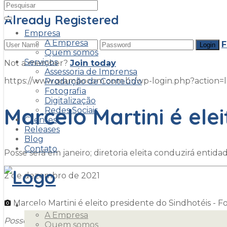
Already Registered
Empresa
A Empresa
F
Quem somos
Serviços
Not a member?
Join today
Assessoria de Imprensa
https://www.grampocom.com.br/wp-login.php?acti
Produção de Conteúdo
Fotografia
Digitalização
Marcelo Martini é ele
Redes Sociais
Clientes
Releases
Blog
Contato
Posse será em janeiro; diretoria eleita conduzirá entid
2 de dezembro de 2021
Marcelo Martini é eleito presidente do Sindhotéis - 
Empresa
A Empresa
Posse será em janeiro; diretoria eleita conduzirá entida
Quem somos