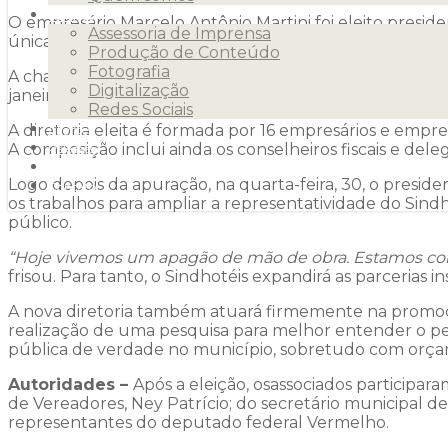
Serviços
O empresário Marcelo Antônio Martini foi eleito preside
Assessoria de Imprensa
única de consenso da entidade, que tem 46 anos de t
Produção de Conteúdo
Fotografia
A chapa eleita teve 100% de aprovação dos associados
Digitalização
janeiro de 2022, quando assumirá a presidência, substi
Redes Sociais
A diretoria eleita é formada por 16 empresários e empr
Clientes
A composição inclui ainda os conselheiros fiscais e d
Releases
Blog
Logo depois da apuração, na quarta-feira, 30, o presid
Contato
os trabalhos para ampliar a representatividade do Sindh
público.
“Hoje vivemos um apagão de mão de obra. Estamos com es
frisou. Para tanto, o Sindhotéis expandirá as parcerias 
A nova diretoria também atuará firmemente na promo
realização de uma pesquisa para melhor entender o perfi
pública de verdade no município, sobretudo com orçam
Autoridades –
Após a eleição, osassociados particip
de Vereadores, Ney Patrício; do secretário municipal d
representantes do deputado federal Vermelho.