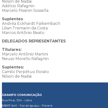
Nilson de Nadai
Adélcio Rafagnin
Marcelo Pissinin Sossella
Suplentes
:
Andréa Eckhardt Falkembach
Lilian Tremarin da Costa
Marcos Antônio Beato
DELEGADOS REPRESENTANTES
Titulares:
Marcelo Antônio Martini
Neuso Morello Rafagnin
Suplentes:
Camilo Perpétuo Rorato
Nilson de Nadai
GRAMPO COMUNICAÇÃO
Rua Piraí, 1214 - Libra
85857-640 - Foz do Iguaçu - Paraná