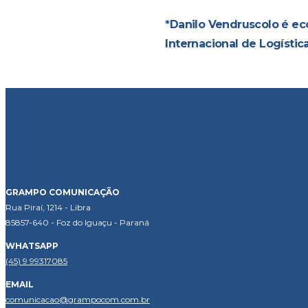
*Danilo Vendruscolo é ec
Internacional de Logístic
GRAMPO COMUNICAÇÃO
Rua Piraí, 1214 - Libra
85857-640 - Foz do Iguaçu - Paraná
WHATSAPP
(45) 9 99317085
EMAIL
comunicacao@grampocom.com.br