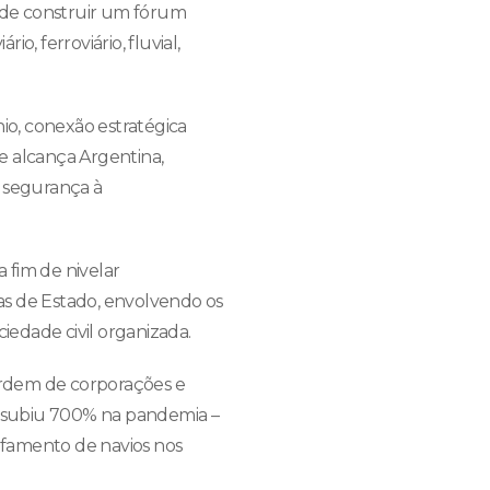
ço de construir um fórum
, ferroviário, fluvial,
io, conexão estratégica
e alcança Argentina,
e segurança à
a fim de nivelar
as de Estado, envolvendo os
iedade civil organizada.
ordem de corporações e
al subiu 700% na pandemia –
rafamento de navios nos