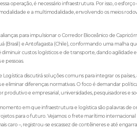
 essa operação, é necessário infraestrutura. Por isso, o esfor
modalidade e a multimodalidade, envolvendo os meios rodoviário
 alianças para impulsionar o Corredor Bioceânico de Capricórn
á (Brasil) e Antofagasta (Chile), conformando uma malha qu
é diminuir custos logísticos e de transporte, dando agilidade 
e pessoas.
Logística discutirá soluções comuns para integrar os países, 
 eliminar diferenças normativas. O foco é demandar polític
r produtivo e empresarial, universidades, pesquisadores e soc
mento em que infraestrutura e logística são palavras de 
jetos para o futuro. Vejamos: o frete marítimo internacion
ais caro –, registrou-se escassez de contêineres e até engar