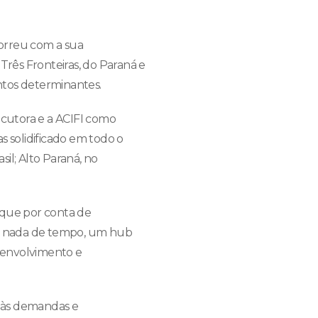
orreu com a sua
Três Fronteiras, do Paraná e
ntos determinantes.
ecutora e a ACIFI como
s solidificado em todo o
sil; Alto Paraná, no
 que por conta de
ase nada de tempo, um hub
esenvolvimento e
 às demandas e