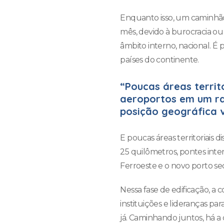
Enquanto isso, um caminhão
mês, devido à burocracia ou
âmbito interno, nacional. É 
países do continente.
“Poucas áreas territ
aeroportos em um ra
posição geográfica 
E poucas áreas territoriais 
25 quilômetros, pontes inte
Ferroeste e o novo porto se
Nessa fase de edificação, a
instituições e lideranças p
já. Caminhando juntos, há a