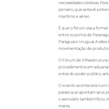
necessidades coletivas. Para
pioneiro, que antevê a inter
marítimo e aéreo.
É que o fórum visa a formar
entre os portos de Paranagu
Paraguai e Uruguai. A ideia 
movimentação de produtos 
O Fórum de Infraestrutura e 
procedimentos em aduanas e
entes do poder público, seto
O evento acontecerá num mo
países que apontam seus pro
o aeroviário também ficou m
mares.