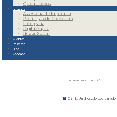
inte
Quem somos
Serviços
Assessoria de Imprensa
Produção de Conteúdo
A largada rumo ao Fóru
Fotografia
Digitalização
ocorreu com a sua aprese
Redes Sociais
Clientes
govername
Releases
Blog
Contato
12 de fevereiro de 2022
Danilo Vendruscolo, coordenado