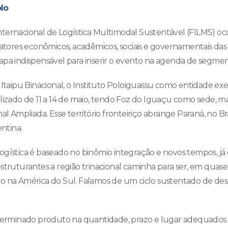
lo
ternacional de Logística Multimodal Sustentável (FILMS) oc
 atores econômicos, acadêmicos, sociais e governamentais das 
apa indispensável para inserir o evento na agenda de segme
 Itaipu Binacional, o Instituto Poloiguassu como entidade ex
lizado de 11 a 14 de maio, tendo Foz do Iguaçu como sede, ma
l Ampliada. Esse território fronteiriço abrange Paraná, no Bra
entina.
gística é baseado no binômio integração e novos tempos, já
estruturantes a região trinacional caminha para ser, em qu
stico na América do Sul. Falamos de um ciclo sustentado de d
eterminado produto na quantidade, prazo e lugar adequados