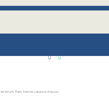
gração e novos t
m Internacional de Logística Multimo
ntação aos principais atores econômic
ntais das Três Fronteiras, do Paraná 
r do fórum. Foto: Marcos Labanca-Arquivo