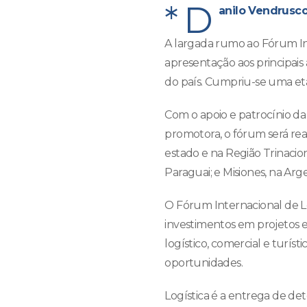
*D
anilo Vendrusco
A largada rumo ao Fórum In
apresentação aos principais
do país. Cumpriu-se uma et
Com o apoio e patrocínio da
promotora, o fórum será rea
estado e na Região Trinaciona
Paraguai; e Misiones, na Arg
O Fórum Internacional de Lo
investimentos em projetos 
logístico, comercial e turí
oportunidades.
Logística é a entrega de d