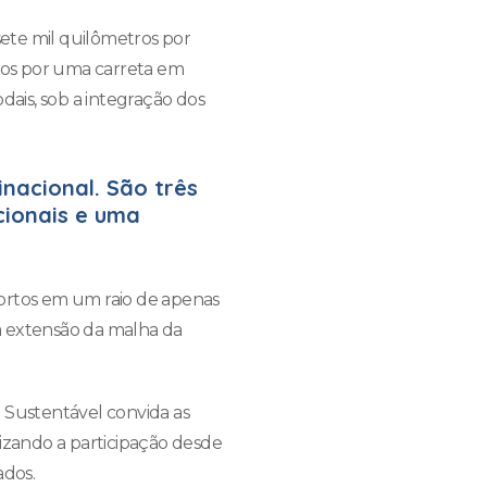
ete mil quilômetros por
idos por uma carreta em
dais, sob a integração dos
inacional. São três
cionais e uma
oportos em um raio de apenas
 a extensão da malha da
 Sustentável convida as
nizando a participação desde
ados.