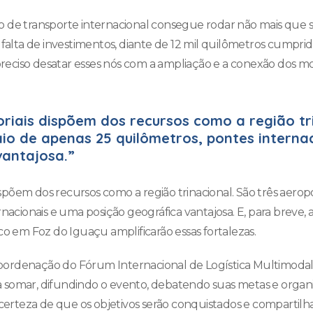
 de transporte internacional consegue rodar não mais que s
 falta de investimentos, diante de 12 mil quilômetros cumpr
preciso desatar esses nós com a ampliação e a conexão dos mo
oriais dispõem dos recursos como a região tr
io de apenas 25 quilômetros, pontes interna
vantajosa.”
dispõem dos recursos como a região trinacional. São três aer
rnacionais e uma posição geográfica vantajosa. E, para breve,
co em Foz do Iguaçu amplificarão essas fortalezas.
 coordenação do Fórum Internacional de Logística Multimodal
ara somar, difundindo o evento, debatendo suas metas e orga
 certeza de que os objetivos serão conquistados e compartilh