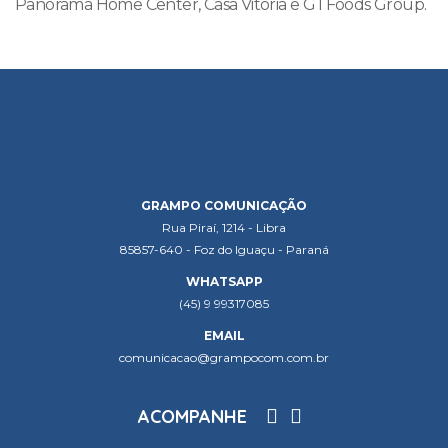
Panorama Home Center, Casa Vitória e GTFoods Group.
GRAMPO COMUNICAÇÃO
Rua Piraí, 1214 - Libra
85857-640 - Foz do Iguaçu - Paraná
WHATSAPP
(45) 9 99317085
EMAIL
comunicacao@grampocom.com.br
ACOMPANHE