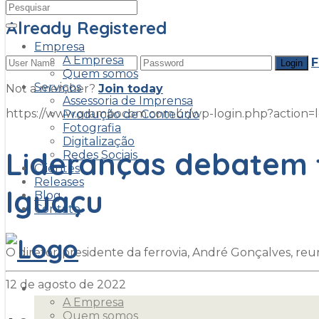
Already Registered
Empresa
A Empresa
F
Quem somos
Serviços
Not a member?
Join today
Assessoria de Imprensa
https://www.grampocom.com.br/wp-login.php?acti
Produção de Conteúdo
Fotografia
Digitalização
Lideranças debatem 
Redes Sociais
Clientes
Releases
Iguaçu
Blog
Contato
O diretor-presidente da ferrovia, André Gonçalves, reu
12 de agosto de 2022
Empresa
A Empresa
Quem somos