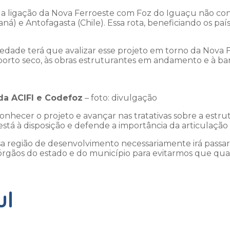
 a ligação da Nova Ferroeste com Foz do Iguaçu não con
ná) e Antofagasta (Chile). Essa rota, beneficiando os paí
ciedade terá que avalizar esse projeto em torno da Nova
 porto seco, às obras estruturantes em andamento e à band
da ACIFI e Codefoz
– foto: divulgação
conhecer o projeto e avançar nas tratativas sobre a estru
stá à disposição e defende a importância da articulação 
região de desenvolvimento necessariamente irá passar po
rgãos do estado e do município para evitarmos que qua
ul