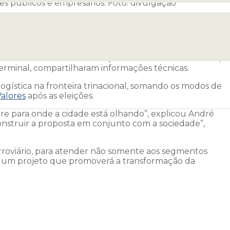
es públicos e empresários. Foto: divulgação
das Três Fronteiras sobre o estudo para a construção
 e Empresarial (ACIFI) e do
Conselho de
sários. O coordenador de plano ferroviário do Paraná,
terminal, compartilharam informações técnicas.
gística na fronteira trinacional, somando os modos de
Valores
após as eleições.
bre para onde a cidade está olhando”, explicou André
construir a proposta em conjunto com a sociedade”,
rroviário, para atender não somente aos segmentos
e é um projeto que promoverá a transformação da