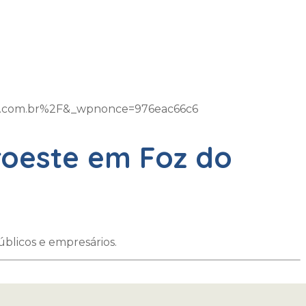
m.com.br%2F&_wpnonce=976eac66c6
roeste em Foz do
úblicos e empresários.