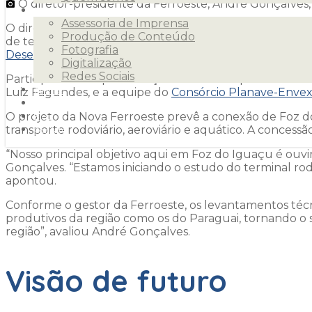
O diretor-presidente da Ferroeste, André Gonçalves, 
Serviços
Assessoria de Imprensa
O diretor-presidente da
Estrada de Ferro Paraná Oeste
Produção de Conteúdo
de terminal ferroviário em Foz do Iguaçu, nesta quarta-
Fotografia
Desenvolvimento Econômico e Social
(Codefoz).
Digitalização
Redes Sociais
Participaram da apresentação e debate representantes d
Clientes
Luiz Fagundes, e a equipe do
Consórcio Planave-Enve
Releases
O projeto da Nova Ferroeste prevê a conexão de Foz do
Blog
transporte rodoviário, aeroviário e aquático. A concessã
Contato
“Nosso principal objetivo aqui em Foz do Iguaçu é ouvi
Gonçalves. “Estamos iniciando o estudo do terminal rod
apontou.
Conforme o gestor da Ferroeste, os levantamentos téc
produtivos da região como os do Paraguai, tornando o 
região”, avaliou André Gonçalves.
Visão de futuro