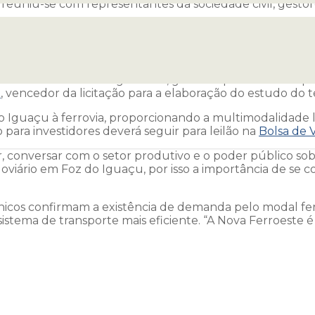
reuniu-se com representantes da sociedade civil, gestor
(Ferroeste), André Gonçalves, dialogou com lideranças 
feira, 10. A reunião foi a pedido da Associação Comercial
a sociedade civil organizada, gestores públicos e empre
x
, vencedor da licitação para a elaboração do estudo do 
 Iguaçu à ferrovia, proporcionando a multimodalidade lo
o para investidores deverá seguir para leilão na
Bolsa de 
r, conversar com o setor produtivo e o poder público so
oviário em Foz do Iguaçu, por isso a importância de se 
nicos confirmam a existência de demanda pelo modal fe
sistema de transporte mais eficiente. “A Nova Ferroest