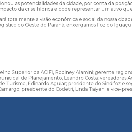
nou as potencialidades da cidade, por conta da posição g
mpacto da crise hídrica e pode representar um ativo que
rá totalmente a visão econômica e social da nossa cidad
ogístico do Oeste do Paraná, enxergamos Foz do Iguaç
ho Superior da ACIFI, Rodiney Alamini; gerente regional
o municipal de Planejamento, Leandro Costa; vereadores A
de Turismo, Edinardo Aguiar; presidente do Sindifoz e s
amargo; presidente do Codetri, Linda Taiyen; e vice-pre