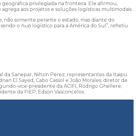
eográfica privilegiada na fronteira. Ele afirmou,
 agrega aos projetos e soluções logísticas multimodais.
e, não somente perante o estado, mas diante do
u sendo o
hub
logístico para a América do Sul”, refletiu
 da Sanepar, Nilton Perez; representantes da Itaipu
dnan El Sayed, Cabo Cassol e João Morales; diretor de
egundo-vice-presidente da ACIFI, Rodrigo Ghellere;
sidente da FIEP, Edson Vasconcelos.