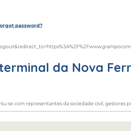
orgot password?
on=logout&redirect_to=https%3A%2F%2Fwww.grampoco
terminal da Nova Fer
niu-se com representantes da sociedade civil, gestores p