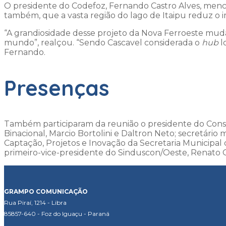
O presidente do Codefoz, Fernando Castro Alves, mencio
também, que a vasta região do lago de Itaipu reduz o i
“A grandiosidade desse projeto da Nova Ferroeste muda
mundo”, realçou. “Sendo Cascavel considerada o
hub
l
Fernando.
Presenças
Também participaram da reunião o presidente do Consel
Binacional, Marcio Bortolini e Daltron Neto; secretári
Captação, Projetos e Inovação da Secretaria Municipal 
primeiro-vice-presidente do Sinduscon/Oeste, Renato C
GRAMPO COMUNICAÇÃO
Rua Piraí, 1214 - Libra
85857-640 - Foz do Iguaçu - Paraná