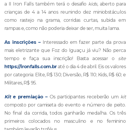
a II Iron Falls também terá o desafio
kids
, aberto para
crianças de 4 a 14 anos reunindo dez miniobstáculos
como rastejo na grama, corridas curtas, subida em
rampas e, como não poderia deixar de ser, muita lama.
As inscrições –
Interessado em fazer parte da prova
mais eletrizante que Foz do Iguaçu já viu? Não perca
tempo e faça sua inscrição! Basta acessar o
site
https://ironfalls.com.br
até o dia 4 de abril. Eis os valores
por categoria: Elite, R$ 130; Diversão, R$ 110; Kids, R$ 60; e
Militares, R$ 95.
Kit
e premiação –
Os participantes receberão um
kit
composto por camiseta do evento e número de peito.
No final da corrida, todos ganharão medalha. Os três
primeiros colocados no masculino e no feminino
também levarão troféus.