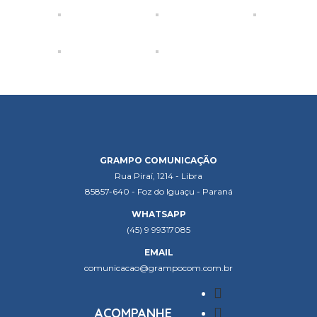
GRAMPO COMUNICAÇÃO
Rua Piraí, 1214 - Libra
85857-640 - Foz do Iguaçu - Paraná
WHATSAPP
(45) 9 99317085
EMAIL
comunicacao@grampocom.com.br
ACOMPANHE