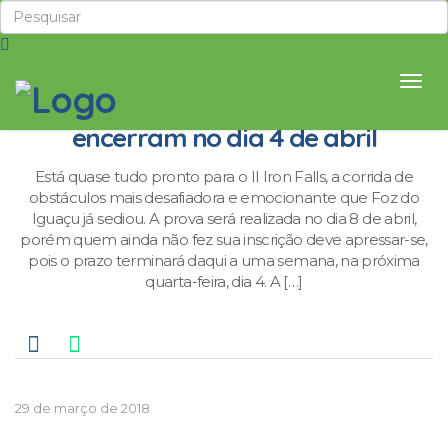
Inscrições para II Iron Falls
encerram no dia 4 de abril
Está quase tudo pronto para o II Iron Falls, a corrida de
obstáculos mais desafiadora e emocionante que Foz do
Iguaçu já sediou. A prova será realizada no dia 8 de abril,
porém quem ainda não fez sua inscrição deve apressar-se,
pois o prazo terminará daqui a uma semana, na próxima
quarta-feira, dia 4. A […]
29 de março de 2018