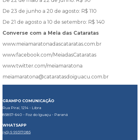
De 22 de maio a 22 de junho: R$ 90
De 23 de junho a 20 de agosto: R$ 110
De 21 de agosto a 10 de setembro: R$ 140
Converse com a Meia das Cataratas
www.meiamaratonadascataratas.com.br
www.facebook.com/MeiadasCataratas
www.twitter.com/meiamaratona
meiamaratona@cataratasdoiguacu.com.br
GRAMPO COMUNICAÇÃO
Rua Piraí, 1214 - Libra
85857-640 - Foz do Iguaçu - Paraná
WHATSAPP
(45) 9 99317085