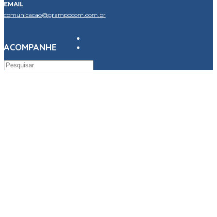
EMAIL
comunicacao@grampocom.com.br
ACOMPANHE