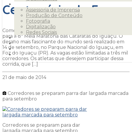
Centenário de Foz
Serviços
Assessoria de Imprensa
Produção de Conteúdo
Fotografia
Digitalização
Começam na quinta-feira, 22 de maio, as inscrições
Redes Sociais
para a 8ª Meia Maratona das Cataratas do Iguaçu. O
Clientes
desafio mais fascinante do mundo será realizado em
Releases
14 de setembro, no Parque Nacional do Iguaçu, em
Blog
Foz do Iguaçu (PR). As vagas estão limitadas a três mil
Contato
corredores. Os atletas que desejem participar dessa
corrida, que […]
21 de maio de 2014
Corredores se preparam parra dar largada marcada
para setembro
Corredores se preparam para dar
largada marcada para setembro