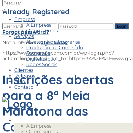
Already Registered
Empresa
A Empresa
Quem somos
Forgot password?
Serviços
Assessoria de Imprensa
Not a member?
Join today
Produção de Conteúdo
https://www.grampocom.com.br/wp-login.php?
Fotografia
action=logout&redirect_to=https%3A%2F%2Fwww.g
Digitalização
Redes Sociais
Clientes
Inscrições abertas
Releases
Blog
Contato
para a 8ª Meia
Maratona das
Empresa
Cataratas – Prova
A Empresa
Quem somos