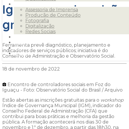
Iguaçu com inscrição
Serviços
Assessoria de Imprensa
Produção de Conteúdo
gratuita
Fotografia
Digitalização
Redes Sociais
Clientes
Releases
Ferramenta prevê diagnóstico, planejamento e
Blog
indicadores de serviços públicos; iniciativa é do
Contato
Conselho de Administração e Observatório Social.
18 de novembro de 2022
Encontro de controladores sociais em Foz do
Iguaçu - Foto: Observatório Social do Brasil / Arquivo
Estão abertas as inscrições gratuitas para o
workshop
Índice de Governança Municipal (IGM), indicador do
Conselho Federal de Administração (CFA) que
contribui para boas práticas e melhoria da gestão
pública. A formação acontecerá nos dias 30 de
novembro e 1.º de dezembro, a partir das 18h30, na