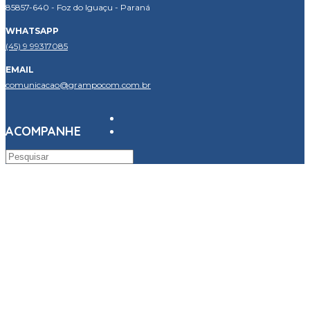
85857-640 - Foz do Iguaçu - Paraná
WHATSAPP
(45) 9 99317085
EMAIL
comunicacao@grampocom.com.br
ACOMPANHE