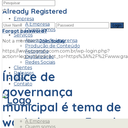
Already Registered
Empresa
A Empresa
Quem somos
Forgot password?
Serviços
Assessoria de Imprensa
Not a member?
Join today
Produção de Conteúdo
https://www.grampocom.com.br/wp-login.php?
Fotografia
action=logout&redirect_to=https%3A%2F%2Fwww.g
Digitalização
Redes Sociais
Clientes
Índice de
Releases
Blog
Contato
governança
municipal é tema de
Empresa
workshop em Foz do
A Empresa
Quem somos