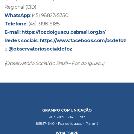
Regional (CID)
WhatsApp
: (45) 98823-5350
Telefone:
(45) 3198-9185
E-mail:
https://fozdoiguacu.osbrasil.org.br/
Redes sociais:
https://www.facebook.com/osdefoz
e
@observatoriosocialdefoz
(Observatório Social do Brasil – Foz do Iguaçu)
GRAMPO COMUNICAÇÃO
Rua Piraí, 1214 - Libra
85857-640 - Foz do Iguaçu - Paraná
WHATSAPP