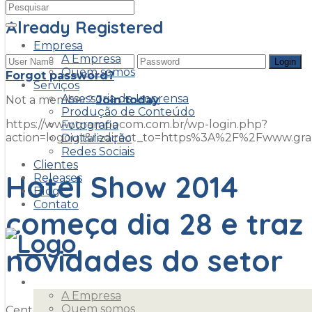
Already Registered
Empresa
A Empresa
Quem somos
Forgot password?
Serviços
Assessoria de Imprensa
Not a member?
Join today
Produção de Conteúdo
https://www.grampocom.com.br/wp-login.php?
Fotografia
action=logout&redirect_to=https%3A%2F%2Fwww.g
Digitalização
Redes Sociais
Clientes
Hotel Show 2014
Releases
Blog
Contato
começa dia 28 e traz
novidades do setor
Empresa
A Empresa
Quem somos
Centenas de empresários de hotelaria, gastronomia e