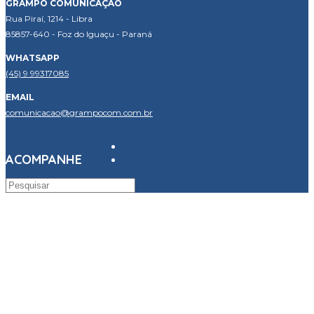
GRAMPO COMUNICAÇÃO
Rua Piraí, 1214 - Libra
85857-640 - Foz do Iguaçu - Paraná
WHATSAPP
(45) 9 99317085
EMAIL
comunicacao@grampocom.com.br
ACOMPANHE