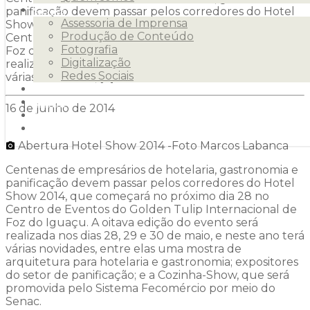
panificação devem passar pelos corredores do Hotel
Serviços
Assessoria de Imprensa
Show 2014, que começará no próximo dia 28 no
Produção de Conteúdo
Centro de Eventos do Golden Tulip Internacional de
Fotografia
Foz do Iguaçu. A oitava edição do evento será
Digitalização
realizada nos dias 28, 29 e 30 de maio, e neste ano terá
Redes Sociais
várias novidades, […]
Clientes
Releases
16 de junho de 2014
Blog
Contato
Abertura Hotel Show 2014 -Foto Marcos Labanca
Centenas de empresários de hotelaria, gastronomia e
panificação devem passar pelos corredores do Hotel
Show 2014, que começará no próximo dia 28 no
Centro de Eventos do Golden Tulip Internacional de
Foz do Iguaçu. A oitava edição do evento será
realizada nos dias 28, 29 e 30 de maio, e neste ano terá
várias novidades, entre elas uma mostra de
arquitetura para hotelaria e gastronomia; expositores
do setor de panificação; e a Cozinha-Show, que será
promovida pelo Sistema Fecomércio por meio do
Senac.