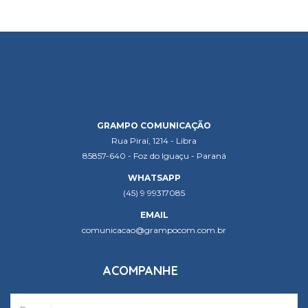
GRAMPO COMUNICAÇÃO
Rua Piraí, 1214 - Libra
85857-640 - Foz do Iguaçu - Paraná
WHATSAPP
(45) 9 99317085
EMAIL
comunicacao@grampocom.com.br
ACOMPANHE