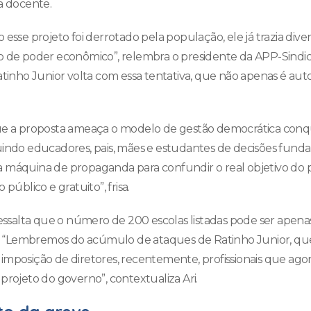
ra docente.
 esse projeto foi derrotado pela população, ele já trazia diver
o de poder econômico”, relembra o presidente da APP-Sindica
atinho Junior volta com essa tentativa, que não apenas é autor
que a proposta ameaça o modelo de gestão democrática conq
uindo educadores, pais, mães e estudantes de decisões funda
 máquina de propaganda para confundir o real objetivo do pr
 público e gratuito”, frisa.
 ressalta que o número de 200 escolas listadas pode ser ape
ada. “Lembremos do acúmulo de ataques de Ratinho Junior, 
imposição de diretores, recentemente, profissionais que ag
projeto do governo”, contextualiza Ari.