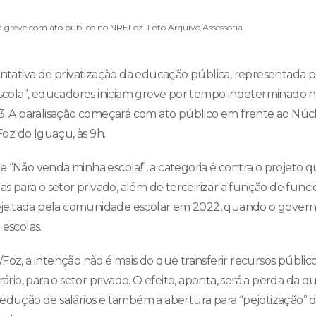
 greve com ato público no NREFoz. Foto Arquivo Assessoria
ntativa de privatização da educação pública, representada p
scola”, educadores iniciam greve por tempo indeterminado na
 3. A paralisação começará com ato público em frente ao Núc
oz do Iguaçu, às 9h.
 “Não venda minha escola!”, a categoria é contra o projeto q
cas para o setor privado, além de terceirizar a função de funci
 rejeitada pela comunidade escolar em 2022, quando o governo
 escolas.
Foz, a intenção não é mais do que transferir recursos públic
rário, para o setor privado. O efeito, aponta, será a perda da q
redução de salários e também a abertura para “pejotização” 