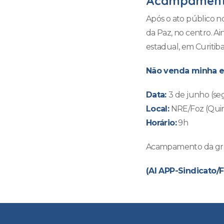
Acampament
Após o ato público n
da Paz, no centro. A
estadual, em Curitiba
Não venda minha e
Data:
3 de junho (seg
Local:
NRE/Foz (Quint
Horário:
9h
Acampamento da greve
(AI APP-Sindicato/F