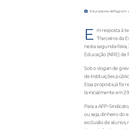
Educadores deflagram a
E
m resposta à te
“Parceiros da E
nesta segunda-feira,
Educação (NRE) de F
Sob o slogan de greve
de instituições públi
Essa proposta já foi
la inicialmente em 29
Para a APP-Sindicato/
ou seja, dinheiro do e
exclusão de alunos, 