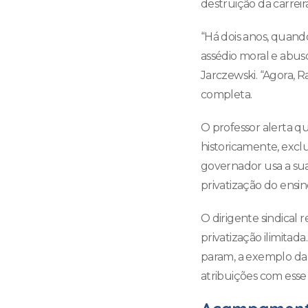
destruição da carrei
“Há dois anos, quando
assédio moral e abus
Jarczewski. “Agora, R
completa.
O professor alerta 
historicamente, excl
governador usa a sua
privatização do ensino
O dirigente sindical
privatização ilimit
param, a exemplo da 
atribuições com esse 