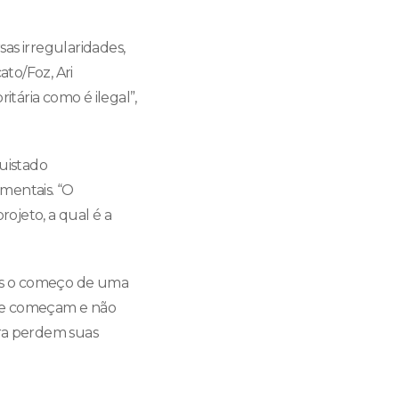
sas irregularidades,
to/Foz, Ari
itária como é ilegal”,
uistado
mentais. “O
ojeto, a qual é a
nas o começo de uma
que começam e não
ora perdem suas