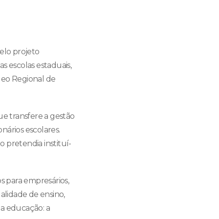
elo projeto
s escolas estaduais,
leo Regional de
ue transfere a gestão
onários escolares.
 pretendia instituí-
os para empresários,
ualidade de ensino,
da educação: a