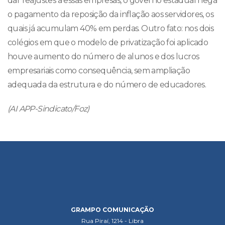
dar reajustes a essas empresas, o governo estadual nega
o pagamento da reposição da inflação aos servidores, os
quais já acumulam 40% em perdas. Outro fato: nos dois
colégios em que o modelo de privatização foi aplicado
houve aumento do número de alunos e dos lucros
empresariais como consequência, sem ampliação
adequada da estrutura e do número de educadores.
(AI APP-Sindicato/Foz)
GRAMPO COMUNICAÇÃO
Rua Piraí, 1214 - Libra