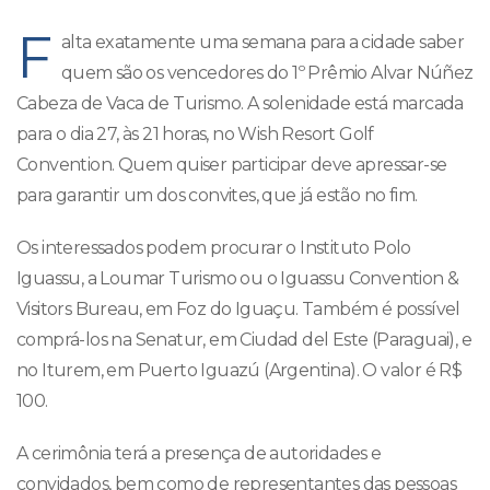
F
alta exatamente uma semana para a cidade saber
quem são os vencedores do 1º Prêmio Alvar Núñez
Cabeza de Vaca de Turismo. A solenidade está marcada
para o dia 27, às 21 horas, no Wish Resort Golf
Convention. Quem quiser participar deve apressar-se
para garantir um dos convites, que já estão no fim.
Os interessados podem procurar o Instituto Polo
Iguassu, a Loumar Turismo ou o Iguassu Convention &
Visitors Bureau, em Foz do Iguaçu. Também é possível
comprá-los na Senatur, em Ciudad del Este (Paraguai), e
no Iturem, em Puerto Iguazú (Argentina). O valor é R$
100.
A cerimônia terá a presença de autoridades e
convidados, bem como de representantes das pessoas