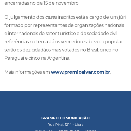
encerradas no dia 15 de novembro.
O julgamento dos
cases
inscritos está a cargo de um júri
formado por representantes de organizações nacionais
e internacionais do setor turístico e da sociedade civil
referências no tema. Já os vencedores do voto popular
serão os dez cidadãos mais votados no Brasil, cinco no
Paraguai e cinco na Argentina.
Mais informações em
www.premioalvar.com.br
.
GRAMPO COMUNICAÇÃO
Rua Piraí, 1214 - Libra
85857-640 - Foz do Iguaçu - Paraná