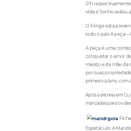
21h respectivamente,
Vida é Sonho exibiu 
O Fringe está presen
todo o país.A peça –
A peça é uma comédi
conquistar o amor d
marido e da mãe da m
por suas propriedades
primeiro plano, com 
Após a estreia em Curi
marcadas para os dias
Ficha
Espetáculo: A Mandr