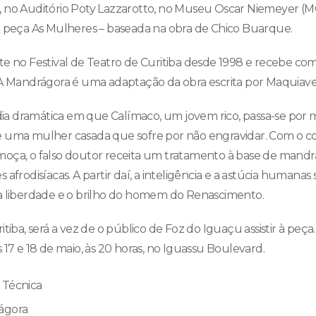
 no Auditório Poty Lazzarotto, no Museu Oscar Niemeyer (MO
a peça As Mulheres – baseada na obra de Chico Buarque.
te no Festival de Teatro de Curitiba desde 1998 e recebe co
 A Mandrágora é uma adaptação da obra escrita por Maquiave
a dramática em que Calímaco, um jovem rico, passa-se por 
e uma mulher casada que sofre por não engravidar. Com o 
oça, o falso doutor receita um tratamento à base de mandrá
 afrodisíacas. A partir daí, a inteligência e a astúcia humanas
a liberdade e o brilho do homem do Renascimento.
tiba, será a vez de o público de Foz do Iguaçu assistir à peça.
 17 e 18 de maio, às 20 horas, no Iguassu Boulevard.
 Técnica
ágora