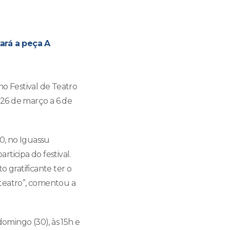
ará a peça A
no Festival de Teatro
e 26 de março a 6 de
30, no Iguassu
ticipa do festival.
gratificante ter o
 teatro”, comentou a
omingo (30), às 15h e