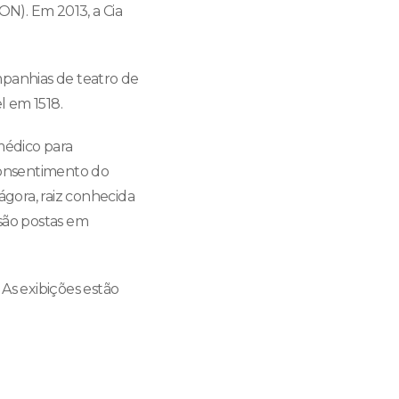
N). Em 2013, a Cia
mpanhias de teatro de
l em 1518.
médico para
consentimento do
gora, raiz conhecida
 são postas em
 As exibições estão