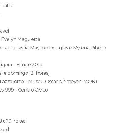
mática
s
avel
: Evelyn Maguetta
e sonoplastia: Maycon Douglas e Mylena Ribeiro
gora – Fringe 2014
s) e domingo (21 horas)
ty Lazzarotto – Museu Oscar Niemeyer (MON)
, 999 – Centro Cívico
 às 20 horas
vard