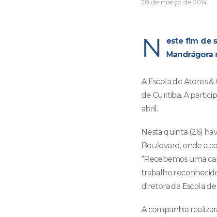
28 de março de 2014
N
este fim de 
Mandrágora 
A Escola de Atores &
de Curitiba. A partic
abril.
Nesta quinta (26) hav
Boulevard, onde a com
“Recebemos uma carta
trabalho reconhecido
diretora da Escola de
A companhia realizar