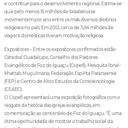
e contribuir para o desenvolvimento regional. Estima-se
que pelo menos 15 milhões de brasileiros se
movimentem por ano entre os mais diversos destinos
religiosos no país. Em 2012, cerca de 3,94 milhões de
viagens domésticas tiveram motivação religiosa.
Expositores – Entre os expositores confirmados estão:
Catedral Guadalupe, Conselho dos Pastores
Evangélicos de Foz do Iguaçu (Copefi), Mesquita Ibnal-
khattab Muçulmana, Federação Espírita Paranaense
(FEP) e Centro de Altos Estudos da Conscienciologia
(CEAEC).
O Copefi apresentará uma exposição fotográfica com o
resgate da história das igrejas evangélicas, em
comemoração ao centenário de Foz do Iguaçu. “É uma
ótima oportunidade de mostrar o trabalho social da