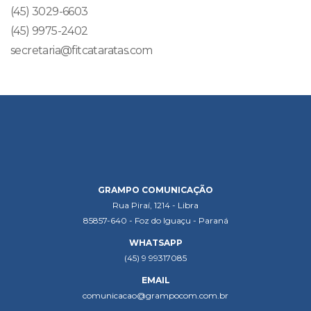
(45) 3029-6603
(45) 9975-2402
secretaria@fitcataratas.com
GRAMPO COMUNICAÇÃO
Rua Piraí, 1214 - Libra
85857-640 - Foz do Iguaçu - Paraná
WHATSAPP
(45) 9 99317085
EMAIL
comunicacao@grampocom.com.br